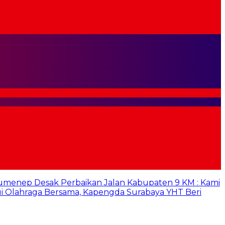
umenep Desak Perbaikan Jalan Kabupaten 9 KM : Kami
i Olahraga Bersama, Kapengda Surabaya YHT Beri