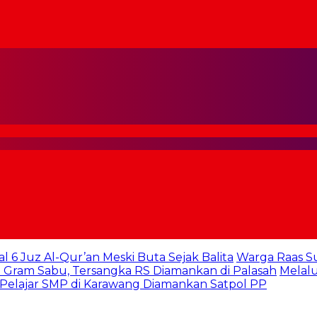
al 6 Juz Al-Qur’an Meski Buta Sejak Balita
Warga Raas S
 Gram Sabu, Tersangka RS Diamankan di Palasah
Melalu
 Pelajar SMP di Karawang Diamankan Satpol PP