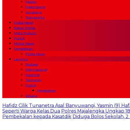
Medan
Palembang
Surabaya
Yogyakarta
Polda News
Kabar Polres
Mata Hukum
Politik
Militer News
Pendidikan
Polda News
Lainnya
Redaksi
Internasional
Nasional
Teknologi
Politik
Pendidikan
Wisata
Hafidz Cilik Tunanetra Asal Banyuwangi, Yasmin (9) Haf
Seperti Warga Kelas Dua
Polres Majalengka Ungkap 18
Pembekalan kepada Kasatdik
Diduga Bolos Sekolah, 2