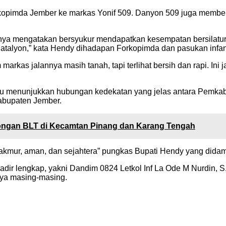
Forkopimda Jember ke markas Yonif 509. Danyon 509 juga memb
ya mengatakan bersyukur mendapatkan kesempatan bersilatur
 Batalyon,” kata Hendy dihadapan Forkopimda dan pasukan infant
arkas jalannya masih tanah, tapi terlihat bersih dan rapi. Ini
itu menunjukkan hubungan kedekatan yang jelas antara Pemkab
abupaten Jember.
tongan BLT di Kecamtan Pinang dan Karang Tengah
kmur, aman, dan sejahtera” pungkas Bupati Hendy yang didamp
ir lengkap, yakni Dandim 0824 Letkol Inf La Ode M Nurdin, S.
nya masing-masing.