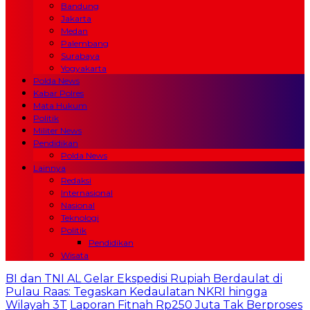
Bandung
Jakarta
Medan
Palembang
Surabaya
Yogyakarta
Polda News
Kabar Polres
Mata Hukum
Politik
Militer News
Pendidikan
Polda News
Lainnya
Redaksi
Internasional
Nasional
Teknologi
Politik
Pendidikan
Wisata
BI dan TNI AL Gelar Ekspedisi Rupiah Berdaulat di
Pulau Raas: Tegaskan Kedaulatan NKRI hingga
Wilayah 3T
Laporan Fitnah Rp250 Juta Tak Berproses