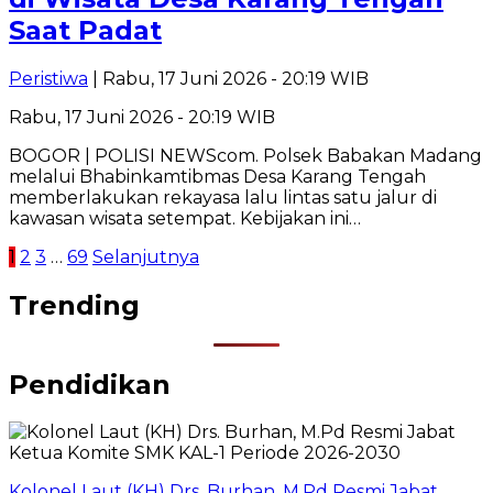
Saat Padat
Peristiwa
| Rabu, 17 Juni 2026 - 20:19 WIB
Rabu, 17 Juni 2026 - 20:19 WIB
BOGOR | POLISI NEWScom. Polsek Babakan Madang
melalui Bhabinkamtibmas Desa Karang Tengah
memberlakukan rekayasa lalu lintas satu jalur di
kawasan wisata setempat. Kebijakan ini…
Paginasi
1
2
3
…
69
Selanjutnya
pos
Trending
Pendidikan
Kolonel Laut (KH) Drs. Burhan, M.Pd Resmi Jabat