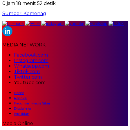
0 jam 18 menit 51 detik
Sumber: Kemenag
MEDIA NETWORK
Facebook.com
Instagram.com
Whatsapp.com
Tiktok.com
Twitter.com
Youtube.com
Home
Redaksi
Pedoman Media Siber
Disclaimer
Info Iklan
Media Online