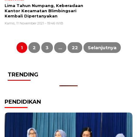
Lima Tahun Numpang, Keberadaan
Kantor Kecamatan Blimbingsari
Kembali Dipertanyakan
Kamis, 11 November 2021 - 19:46 WIB
Paginasi
pos
1
2
3
…
22
Selanjutnya
TRENDING
PENDIDIKAN