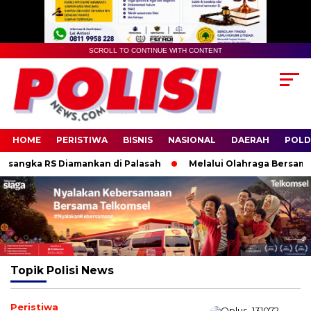
SCROLL TO CONTINUE WITH CONTENT
HOME
PERISTIWA
BISNIS
NASIONAL
DAERAH
POLD
angka RS Diamankan di Palasah
Melalui Olahraga Bersama, K
Topik
Polisi News
Peristiwa