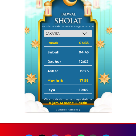
Kamis, 21 Safar 1448 H / 06 Agustus 2026
Imsak
04:35
Subuh
04:45
Dzuhur
12:02
Ashar
15:23
Maghrib
17:58
Isya
19:09
Waktu sholat berikutnya dalam:
0 jam 41 menit 15 detik
Sumber: Kemenag