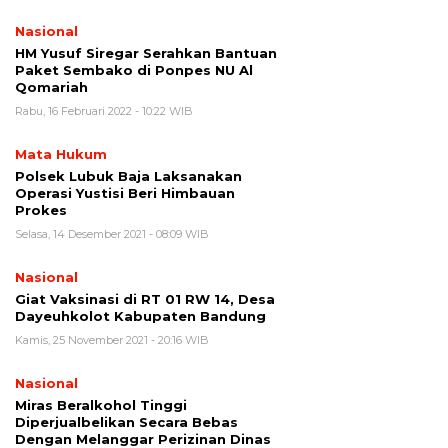
Nasional
HM Yusuf Siregar Serahkan Bantuan
Paket Sembako di Ponpes NU Al
Qomariah
Rabu, 16 Februari 2022 - 10:22 WIB
Mata Hukum
Polsek Lubuk Baja Laksanakan
Operasi Yustisi Beri Himbauan
Prokes
Selasa, 14 Desember 2021 - 08:09 WIB
Nasional
Giat Vaksinasi di RT 01 RW 14, Desa
Dayeuhkolot Kabupaten Bandung
Kamis, 25 November 2021 - 20:16 WIB
Nasional
Miras Beralkohol Tinggi
Diperjualbelikan Secara Bebas
Dengan Melanggar Perizinan Dinas