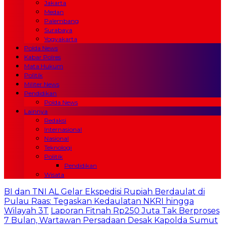
Jakarta
Medan
Palembang
Surabaya
Yogyakarta
Polda News
Kabar Polres
Mata Hukum
Politik
Militer News
Pendidikan
Polda News
Lainnya
Redaksi
Internasional
Nasional
Teknologi
Politik
Pendidikan
Wisata
BI dan TNI AL Gelar Ekspedisi Rupiah Berdaulat di
Pulau Raas: Tegaskan Kedaulatan NKRI hingga
Wilayah 3T
Laporan Fitnah Rp250 Juta Tak Berproses
7 Bulan, Wartawan Persadaan Desak Kapolda Sumut