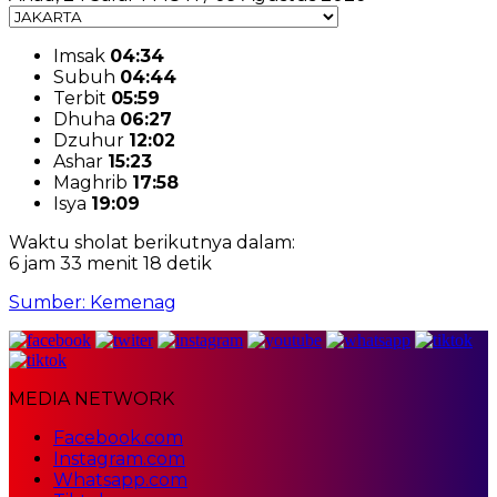
Imsak
04:34
Subuh
04:44
Terbit
05:59
Dhuha
06:27
Dzuhur
12:02
Ashar
15:23
Maghrib
17:58
Isya
19:09
Waktu sholat berikutnya dalam:
6 jam 33 menit 17 detik
Sumber: Kemenag
MEDIA NETWORK
Facebook.com
Instagram.com
Whatsapp.com