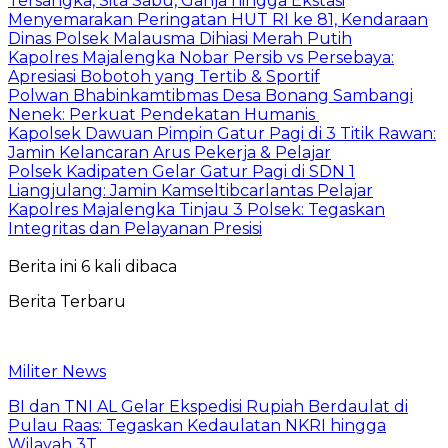
Tersangka, Sita Sabu, Ganja hingga Ekstasi
Menyemarakan Peringatan HUT RI ke 81, Kendaraan
Dinas Polsek Malausma Dihiasi Merah Putih
Kapolres Majalengka Nobar Persib vs Persebaya:
Apresiasi Bobotoh yang Tertib & Sportif
Polwan Bhabinkamtibmas Desa Bonang Sambangi
Nenek: Perkuat Pendekatan Humanis
Kapolsek Dawuan Pimpin Gatur Pagi di 3 Titik Rawan:
Jamin Kelancaran Arus Pekerja & Pelajar
Polsek Kadipaten Gelar Gatur Pagi di SDN 1
Liangjulang: Jamin Kamseltibcarlantas Pelajar
Kapolres Majalengka Tinjau 3 Polsek: Tegaskan
Integritas dan Pelayanan Presisi
Berita ini 6 kali dibaca
Berita Terbaru
Militer News
BI dan TNI AL Gelar Ekspedisi Rupiah Berdaulat di
Pulau Raas: Tegaskan Kedaulatan NKRI hingga
Wilayah 3T