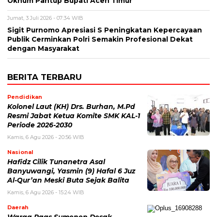
Oknum Pantup Bupati Aceh Timur
Jumat, 3 Juli 2026 - 07:34 WIB
Sigit Purnomo Apresiasi S Peningkatan Kepercayaan
Publik Cerminkan Polri Semakin Profesional Dekat
dengan Masyarakat
BERITA TERBARU
Pendidikan
Kolonel Laut (KH) Drs. Burhan, M.Pd
Resmi Jabat Ketua Komite SMK KAL-1
Periode 2026-2030
Kamis, 6 Agu 2026 - 20:56 WIB
Nasional
Hafidz Cilik Tunanetra Asal
Banyuwangi, Yasmin (9) Hafal 6 Juz
Al-Qur’an Meski Buta Sejak Balita
Kamis, 6 Agu 2026 - 15:24 WIB
Daerah
Warga Raas Sumenep Desak