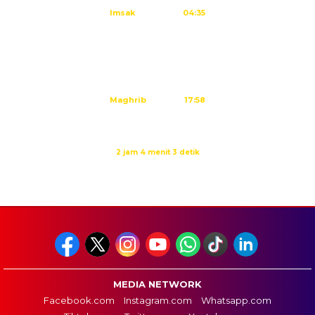
Imsak
04:35
Subuh
04:45
Dzuhur
12:02
Ashar
15:23
Maghrib
17:58
Isya
19:09
Waktu sholat berikutnya dalam:
2 jam 4 menit 2 detik
Sumber: Kemenag
MEDIA NETWORK
Facebook.com
Instagram.com
Whatsapp.com