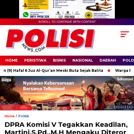
SCROLL TO CONTINUE WITH CONTENT
HOME
PERISTIWA
BISNIS
NASIONAL
DAERAH
POLD
) Hafal 6 Juz Al-Qur’an Meski Buta Sejak Balita
Warga Raas Su
/
Home
Politik
DPRA Komisi V Tegakkan Keadilan,
Martini,S.Pd.,M.H Mengaku Diteror