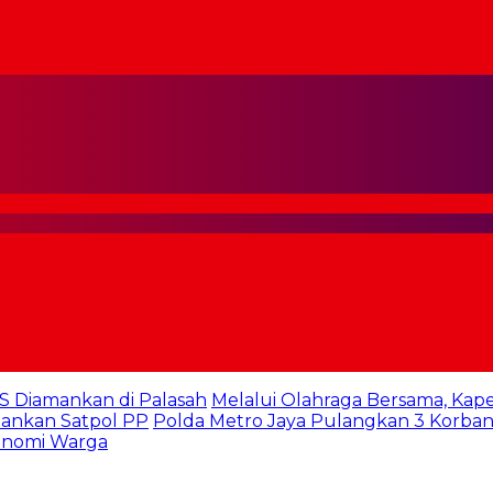
S Diamankan di Palasah
Melalui Olahraga Bersama, Kap
mankan Satpol PP
Polda Metro Jaya Pulangkan 3 Korban 
konomi Warga