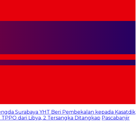
engda Surabaya YHT Beri Pembekalan kepada Kasatdik
TPPO dari Libya, 2 Tersangka Ditangkap
Pascabanjir