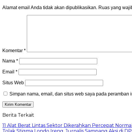
Alamat email Anda tidak akan dipublikasikan.
Ruas yang waji
Komentar
*
Nama
*
Email
*
Situs Web
Simpan nama, email, dan situs web saya pada peramban in
Berita Terkait
11 Alat Berat Lintas Sektor Dikerahkan Percepat Norma
Tolak Stigma Londo Ireng, Jurnalis Sampang Aksi di D