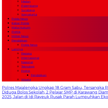
Medan
Palembang
Surabaya
Yogyakarta
Polda News
Kabar Polres
Mata Hukum
Politik
Militer News
Pendidikan
Polda News
Lainnya
Redaksi
Internasional
Nasional
Teknologi
Politik
Pendidikan
Wisata
Polres Majalengka Ungkap 18 Gram Sabu, Tersangka R
Diduga Bolos Sekolah, 2 Pelajar SMP di Karawang Dia
2025, Jalan di Idi Rayeuk Rusak Parah Lumpuhkan E