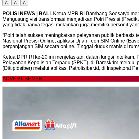
A
A
A
POLISI NEWS | BALI.
Ketua MPR RI Bambang Soesatyo mengap
Mengusung visi transformasi menjadikan Polri Presisi (Predik
yang tidak hanya tegas, melainkan juga memiliki personil yan
“Polri telah sukses meningkatkan pelayanan publik berbasis te
Nasional Presisi Online, aplikasi Ujian Teori SIM Online (E
perpanjangan SIM secara online. Tinggal duduk manis di ruma
Ketua DPR RI ke-20 ini menjelaskan, dalam fungsi Intelkam, P
Pelayanan Kepolisian Terpadu (SPKT), di Bareskrim melalui 
(Dittipidsiber) melalui aplikasi Patrolisiber.id, di Inspekto
ADVERTISEMENT