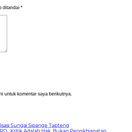
b ditandai
*
i untuk komentar saya berikutnya.
lisasi Sungai Sipange Tapteng
PRD : Kritik Adalah Hak, Bukan Pengkhianatan