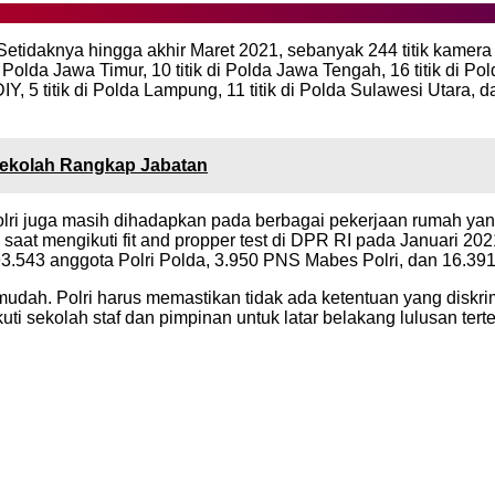
. Setidaknya hingga akhir Maret 2021, sebanyak 244 titik kamera t
 di Polda Jawa Timur, 10 titik di Polda Jawa Tengah, 16 titik di Po
DIY, 5 titik di Polda Lampung, 11 titik di Polda Sulawesi Utara, 
ekolah Rangkap Jabatan
olri juga masih dihadapkan pada berbagai pekerjaan rumah yan
aat mengikuti fit and propper test di DPR RI pada Januari 2021
 393.543 anggota Polri Polda, 3.950 PNS Mabes Polri, dan 16.3
udah. Polri harus memastikan tidak ada ketentuan yang disk
ikuti sekolah staf dan pimpinan untuk latar belakang lulusan ter