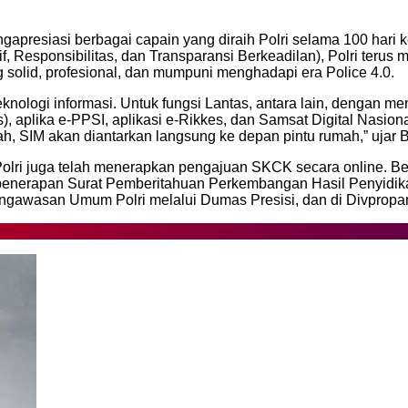
resiasi berbagai capain yang diraih Polri selama 100 hari k
tif, Responsibilitas, dan Transparansi Berkeadilan), Polri te
g solid, profesional, dan mumpuni menghadapi era Police 4.0.
knologi informasi. Untuk fungsi Lantas, antara lain, dengan me
avis), aplika e-PPSI, aplikasi e-Rikkes, dan Samsat Digital N
h, SIM akan diantarkan langsung ke depan pintu rumah,” ujar B
olri juga telah menerapkan pengajuan SKCK secara online. Begit
penerapan Surat Pemberitahuan Perkembangan Hasil Penyidikan
rat Pengawasan Umum Polri melalui Dumas Presisi, dan di Divpropa