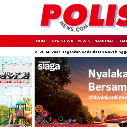
HOME
PERISTIWA
BISNIS
NASIONAL
DAE
Berdaulat di Pulau Raas: Tegaskan Kedaulatan NKRI hingga Wilayah