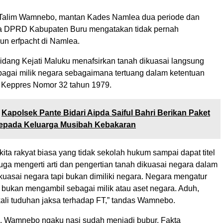
 Talim Wamnebo, mantan Kades Namlea dua periode dan
a DPRD Kabupaten Buru mengatakan tidak pernah
n erfpacht di Namlea.
sidang Kejati Maluku menafsirkan tanah dikuasai langsung
bagai milik negara sebagaimana tertuang dalam ketentuan
1) Keppres Nomor 32 tahun 1979.
Kapolsek Pante Bidari Aipda Saiful Bahri Berikan Paket
pada Keluarga Musibah Kebakaran
 kita rakyat biasa yang tidak sekolah hukum sampai dapat titel
uga mengerti arti dan pengertian tanah dikuasai negara dalam
uasai negara tapi bukan dimiliki negara. Negara mengatur
i bukan mengambil sebagai milik atau aset negara. Aduh,
li tuduhan jaksa terhadap FT,” tandas Wamnebo.
, Wamnebo ngaku nasi sudah menjadi bubur. Fakta