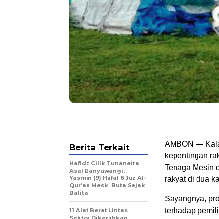
AMBON — Kalau 
Berita Terkait
kepentingan rak
Hafidz Cilik Tunanetra
Tenaga Mesin d
Asal Banyuwangi,
Yasmin (9) Hafal 6 Juz Al-
rakyat di dua k
Qur’an Meski Buta Sejak
Balita
Sayangnya, pro
terhadap pemili
11 Alat Berat Lintas
Sektor Dikerahkan