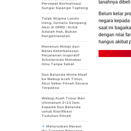
tanahnya dibe
Percepat Normalisasi
Sungai Sipange Tapteng
Belum kelar pr
Tolak Stigma Londo
negara kepada p
Ireng, Jurnalis Sampang
Aksi di DPRD : Kritik
saat ini bagaik
Adalah Hak, Bukan
dengan nilai fan
Pengkhianatan
hangus akibat p
Menenun Mimpi dari
Batas Keterbatasan:
Perjalanan Inspiratif
Scholarindo Menebar
Ilmu Tanpa Sekat
Dun Belanda Minta Maaf
ke Wabup Aceh Timur,
Akui Sebar Fitnah Secara
Terpaksa
Wabup Aceh Timur Beri
Ultimatum 2×24 Jam
kepada Dun Belanda
untuk Klarifikasi
Tuduhan Fitnah
Meluruskan Narasi:
Ibu Tunggal Berjuang