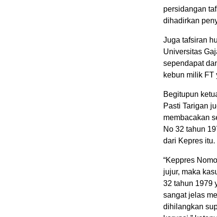
persidangan taf
dihadirkan peny
Juga tafsiran h
Universitas Ga
sependapat dan
kebun milik FT
Begitupun ketu
Pasti Tarigan 
membacakan sec
No 32 tahun 19
dari Kepres itu.
“Keppres Nomor
jujur, maka kas
32 tahun 1979 
sangat jelas me
dihilangkan su