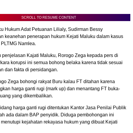
SCROLL TO RESUME CONTENT
 Hukum Adat Petuanan Lilialy, Sudirman Bessy
 keanehan penera­pan hukum Kejati Maluku dalam ka­sus
i PLTMG Namlea.
penjelasan Kajati Maluku, Rorogo Zega kepada pers di
kara korupsi ini semua bohong belaka karena tidak sesuai
 dan fakta di persidangan.
ogo Zega bohongi rakyat Buru kalau FT ditahan karena
an harga ganti rugi (mark up) dan menantang FT buka-
uang yang dikembalikan.
sidang harga ganti rugi ditentukan Kantor Jasa Penilai Publik
ah ada dalam BAP penyidik. Diduga pemboho­ngan ini
 menutupi ke­jahatan rekayasa hukum yang dibuat Kejati