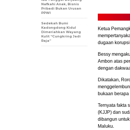
Nafkahi Anak, Bisnis
Pribadi Bukan Urusan
PPWI
Sedekah Bumi
Kadongdong Kidul
Ketua Pemangku
Dimeriahkan Wayang
mempertanyakan
Kulit “Cungkring Jadi
Raja”
dugaan korups
Bessy mengaku 
Ambon atas per
dengan dakwaan
Dikatakan, Ror
menggelembungk
bukaan berapa 
Ternyata fakta 
(KJJP) dan sud
dibangun untuk
Maluku.