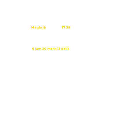
Subuh
04:45
Dzuhur
12:02
Ashar
15:23
Maghrib
17:58
Isya
19:09
Waktu sholat berikutnya dalam:
0 jam 20 menit 11 detik
Sumber: Kemenag