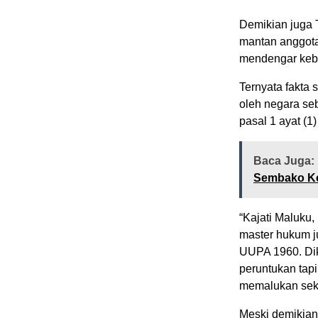
Demikian juga
mantan anggot
mendengar kebu
Ternyata fakta 
oleh negara se
pasal 1 ayat (
Baca Juga:
Sembako Ke
“Kajati Maluku,
master hukum j
UUPA 1960. Dik
peruntukan tap
memalukan seka
Meski demikian