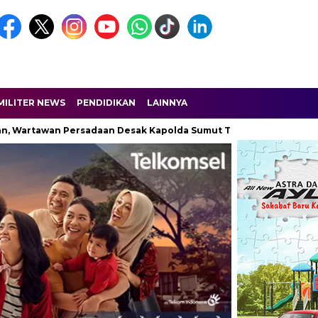
MILITER NEWS
PENDIDIKAN
LAINNYA
tawan Persadaan Desak Kapolda Sumut Turun Tangan
Dobrak N