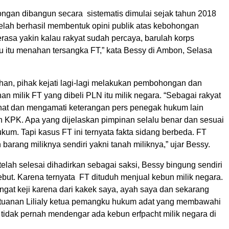
ngan dibangun secara sistematis dimulai sejak tahun 2018
telah berhasil membentuk opini publik atas kebohongan
asa yakin kalau rakyat sudah percaya, barulah korps
 itu menahan tersangka FT,” kata Bessy di Ambon, Selasa
ahan, pihak kejati lagi-lagi melakukan pembohongan dan
n milik FT yang dibeli PLN itu milik negara. “Sebagai rakyat
lihat dan mengamati keterangan pers penegak hukum lain
an KPK. Apa yang dijelaskan pimpinan selalu benar dan sesuai
kum. Tapi kasus FT ini ternyata fakta sidang berbeda. FT
 barang miliknya sendiri yakni tanah miliknya,” ujar Bessy.
elah selesai dihadirkan sebagai saksi, Bessy bingung sendiri
ebut. Karena ternyata FT dituduh menjual kebun milik negara.
ngat keji karena dari kakek saya, ayah saya dan sekarang
tuanan Lilialy ketua pemangku hukum adat yang membawahi
 tidak pernah mendengar ada kebun erfpacht milik negara di