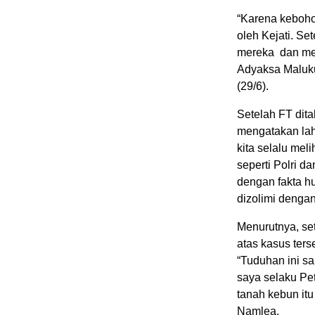
“Karena keboho
oleh Kejati. Se
mereka dan mer
Adyaksa Maluku
(29/6).
Setelah FT dit
mengatakan laha
kita selalu me
seperti Polri d
dengan fakta hu
dizolimi dengan
Menurutnya, set
atas kasus ters
“Tuduhan ini sa
saya selaku Pe
tanah kebun itu
Namlea.