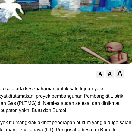
A
A
A
saja ada kesepahaman un­tuk satu tujuan yakni
­yat diutamakan, proyek pemba­ngu­nan Pembangkit Listrik
an Gas (PLTMG) di Namlea sudah selesai dan dinikmati
abupaten yakni Buru dan Bursel.
yek itu mangkrak akibat penerapan hukum yang di­duga salah
k lahan Fery Tanaya (FT). Pengusaha besar di Buru itu