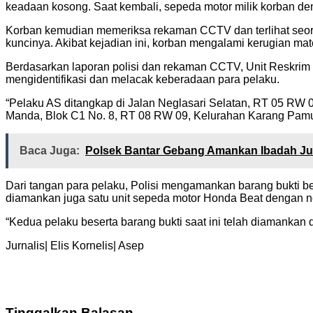
keadaan kosong. Saat kembali, sepeda motor milik korban de
Korban kemudian memeriksa rekaman CCTV dan terlihat seora
kuncinya. Akibat kejadian ini, korban mengalami kerugian mate
Berdasarkan laporan polisi dan rekaman CCTV, Unit Reskrim P
mengidentifikasi dan melacak keberadaan para pelaku.
“Pelaku AS ditangkap di Jalan Neglasari Selatan, RT 05 RW
Manda, Blok C1 No. 8, RT 08 RW 09, Kelurahan Karang Pamul
Baca Juga:
Polsek Bantar Gebang Amankan Ibadah J
Dari tangan para pelaku, Polisi mengamankan barang bukti be
diamankan juga satu unit sepeda motor Honda Beat dengan n
“Kedua pelaku beserta barang bukti saat ini telah diamankan d
Jurnalis| Elis Kornelis| Asep
Tinggalkan Balasan