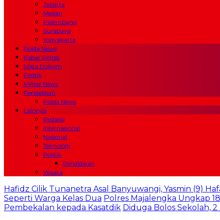
Jakarta
Medan
Palembang
Surabaya
Yogyakarta
Polda News
Kabar Polres
Mata Hukum
Politik
Militer News
Pendidikan
Polda News
Lainnya
Redaksi
Internasional
Nasional
Teknologi
Politik
Pendidikan
Wisata
Hafidz Cilik Tunanetra Asal Banyuwangi, Yasmin (9) Haf
Seperti Warga Kelas Dua
Polres Majalengka Ungkap 18
Pembekalan kepada Kasatdik
Diduga Bolos Sekolah, 2