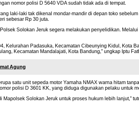
ngan nomor polisi D 5640 VDA sudah tidak ada di tempat.
ng laki-laki tak dikenal mondar-mandir di depan toko sebelu
ri sebesar Rp 30 juta.
olsek Solokan Jeruk segera melakukan penyelidikan. Melalui a
 04, Kelurahan Padasuka, Kecamatan Cibeunying Kidul, Kota 
ang, Kecamatan Mandalajati, Kota Bandung,” ungkap Iptu Fat
umat Agung
rupa satu unit sepeda motor Yamaha NMAX warna hitam tanpa pl
omor polisi D 3601 KK, yang diduga digunakan pelaku untuk m
i Mapolsek Solokan Jeruk untuk proses hukum lebih lanjut,” tutu