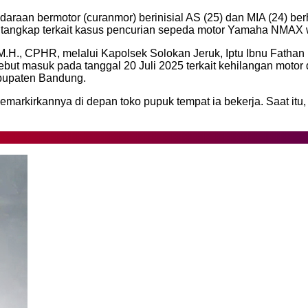
daraan bermotor (curanmor) berinisial AS (25) dan MIA (24) ber
itangkap terkait kasus pencurian sepeda motor Yamaha NMAX 
 M.H., CPHR, melalui Kapolsek Solokan Jeruk, Iptu Ibnu Fatha
rsebut masuk pada tanggal 20 Juli 2025 terkait kehilangan mo
bupaten Bandung.
kirkannya di depan toko pupuk tempat ia bekerja. Saat itu, k