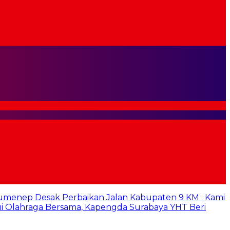
umenep Desak Perbaikan Jalan Kabupaten 9 KM : Kami
i Olahraga Bersama, Kapengda Surabaya YHT Beri