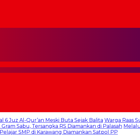
al 6 Juz Al-Qur’an Meski Buta Sejak Balita
Warga Raas S
 Gram Sabu, Tersangka RS Diamankan di Palasah
Melalu
 Pelajar SMP di Karawang Diamankan Satpol PP