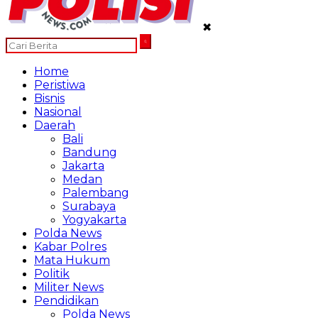
✖
Home
Peristiwa
Bisnis
Nasional
Daerah
Bali
Bandung
Jakarta
Medan
Palembang
Surabaya
Yogyakarta
Polda News
Kabar Polres
Mata Hukum
Politik
Militer News
Pendidikan
Polda News