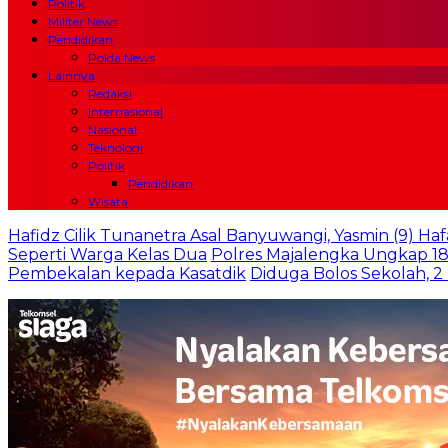
Politik
Militer News
Pendidikan
Polda News
Lainnya
Redaksi
Internasional
Nasional
Teknologi
Politik
Pendidikan
Wisata
Hafidz Cilik Tunanetra Asal Banyuwangi, Yasmin (9) Haf
Seperti Warga Kelas Dua
Polres Majalengka Ungkap 18
Pembekalan kepada Kasatdik
Diduga Bolos Sekolah, 2