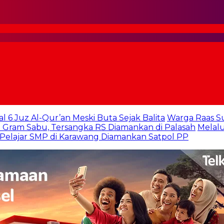
al 6 Juz Al-Qur’an Meski Buta Sejak Balita
Warga Raas S
 Gram Sabu, Tersangka RS Diamankan di Palasah
Melalu
 Pelajar SMP di Karawang Diamankan Satpol PP