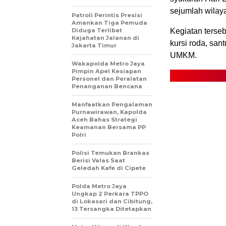
sejumlah wilay
Patroli Perintis Presisi
Amankan Tiga Pemuda
Diduga Terlibat
Kegiatan terseb
Kejahatan Jalanan di
kursi roda, sa
Jakarta Timur
UMKM.
Wakapolda Metro Jaya
Pimpin Apel Kesiapan
Personel dan Peralatan
Penanganan Bencana
Manfaatkan Pengalaman
Purnawirawan, Kapolda
Aceh Bahas Strategi
Keamanan Bersama PP
Polri
Polisi Temukan Brankas
Berisi Valas Saat
Geledah Kafe di Cipete
Polda Metro Jaya
Ungkap 2 Perkara TPPO
di Lokasari dan Cibitung,
13 Tersangka Ditetapkan