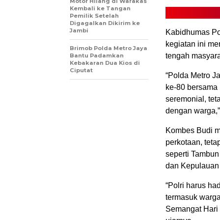
Motor Hilang di Warakas
Kembali ke Tangan
Pemilik Setelah
Digagalkan Dikirim ke
Jambi
Kabidhumas Po
kegiatan ini me
Brimob Polda Metro Jaya
tengah masyara
Bantu Padamkan
Kebakaran Dua Kios di
Ciputat
“Polda Metro J
ke-80 bersama m
seremonial, tet
dengan warga,”
Kombes Budi men
perkotaan, teta
seperti Tambun
dan Kepulauan 
“Polri harus ha
termasuk warga 
Semangat Hari 