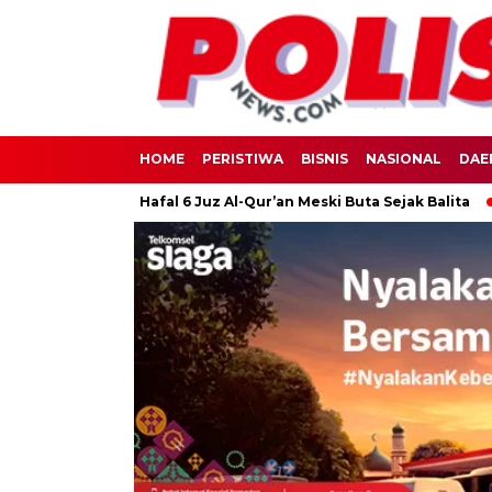
HOME
PERISTIWA
BISNIS
NASIONAL
DAE
asmin (9) Hafal 6 Juz Al-Qur’an Meski Buta Sejak Balita
Warga