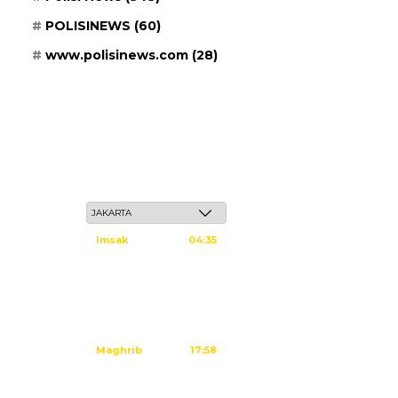
POLISINEWS
(60)
www.polisinews.com
(28)
Jum'at, 22 Safar 1448 H / 07 Agustus 2026
Imsak
04:35
Subuh
04:45
Dzuhur
12:02
Ashar
15:23
Maghrib
17:58
Isya
19:09