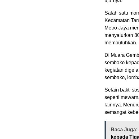
ujarnya.
Salah satu mo
Kecamatan Tamb
Metro Jaya men
menyalurkan 30
membutuhkan.
Di Muara Gembo
sembako kepada
kegiatan digel
sembako, lomba 
Selain bakti s
seperti mewarna
lainnya. Menur
semangat kebers
Baca Juga:
kepada Tig