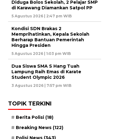
Diduga Bolos Sekolah, 2 Pelajar SMP
di Karawang Diamankan Satpol PP
5 Agustus 2026 | 2:47 pm WIB
Kondisi SDN Brakas 2
Memprihatinkan, Kepala Sekolah
Berharap Bantuan Pemerintah
Hingga Presiden
5 Agustus 2026 | 1:03 pm WIB
Dua Siswa SMA S Hang Tuah
Lampung Raih Emas di Karate
Student Olympic 2026
3 Agustus 2026 | 7:57 pm WIB
TOPIK TERKINI
Berita Polisi
(18)
Breaking News
(122)
Polisi News
(343)