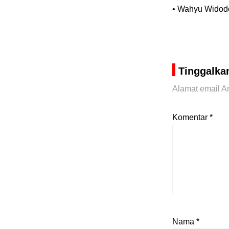
• Wahyu Widod
Tinggalka
Alamat email An
Komentar
*
Nama
*