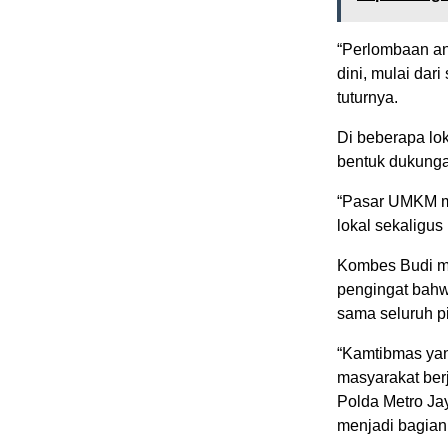
“Perlombaan an
dini, mulai dar
tuturnya.
Di beberapa lo
bentuk dukunga
“Pasar UMKM m
lokal sekaligu
Kombes Budi m
pengingat bahw
sama seluruh p
“Kamtibmas yan
masyarakat ber
Polda Metro Ja
menjadi bagian 