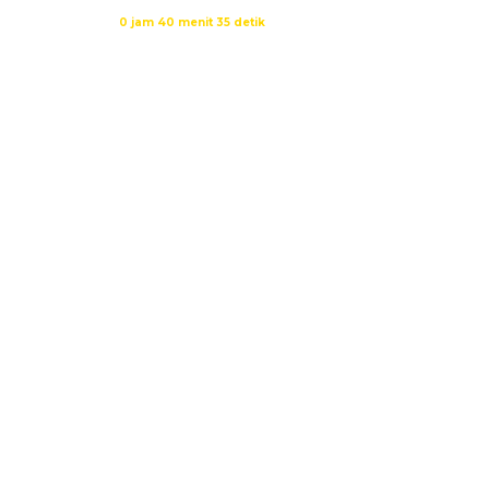
Waktu sholat berikutnya dalam:
0 jam 40 menit 34 detik
Sumber: Kemenag