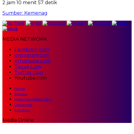
2 jam 10 menit 57 detik
Sumber: Kemenag
MEDIA NETWORK
Facebook.com
Instagram.com
Whatsapp.com
Tiktok.com
Twitter.com
Youtube.com
Home
Redaksi
Pedoman Media Siber
Disclaimer
Info Iklan
Media Online