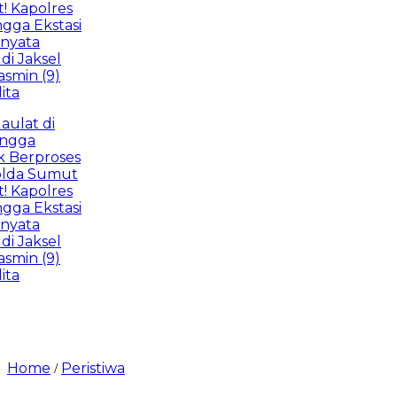
polres
Ekstasi
a
ksel
 (9)
t di
a
rproses
 Sumut
polres
Ekstasi
a
ksel
 (9)
Home
Peristiwa
/