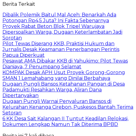
Berita Terkait
Dibalik Polemik Baitul Mal Aceh: Benarkah Ada
Potongan Rp4,5 Juta? Ini Fakta Sebenarnya
Proyek Rabat Beton Blok Tripel Warujaya
Dipersoalkan Warga, Dugaan Keterlambatan Jadi
Sorotan
Pilot Tewas Diserang KKB, Praktisi Hukum dan
Jurnalis Desak Keamanan Penerbangan Perintis
Papua Diperkuat
Pesawat AMA Dibakar KKB di Yahukimo: Pilot Tewas
Dianiaya, 7 Penumpang Selamat
KOMPAK Desak APH Usut Proyek Gorong-Gorong
SMAN 1 Lemahabang yang Dinilai Berbahaya
Dugaan Pungli Bansos Ketahanan Pangan di Desa
Padamukti Resahkan Warga, Aliran Dana
Dipertanyakan
Dugaan Pungli Warnai Penyaluran Bansos di
Kelurahan Kenanga Cirebon, Puskesos Bantah Terima
Setoran
6 KK Desa Sait Kalangan II Tuntut Keadilan Relokasi,
Dokumen Lengkap Namun Tak Diterima BPBD
Berita ini 7 kali dibaca