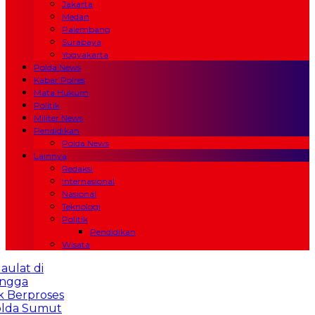
Jakarta
Medan
Palembang
Surabaya
Yogyakarta
Polda News
Kabar Polres
Mata Hukum
Politik
Militer News
Pendidikan
Polda News
Lainnya
Redaksi
Internasional
Nasional
Teknologi
Politik
Pendidikan
Wisata
t di
a
rproses
 Sumut