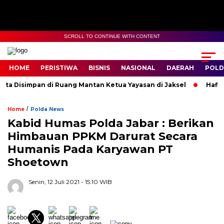
SCROLL TO CONTINUE WITH CONTENT
HOME
PERISTIWA
BISNIS
NASIONAL
DAERAH
POLD
a Disimpan di Ruang Mantan Ketua Yayasan di Jaksel
Hafidz C
/
Home
Polda News
Kabid Humas Polda Jabar : Berikan
Himbauan PPKM Darurat Secara
Humanis Pada Karyawan PT
Shoetown
Senin, 12 Juli 2021
- 15:10 WIB