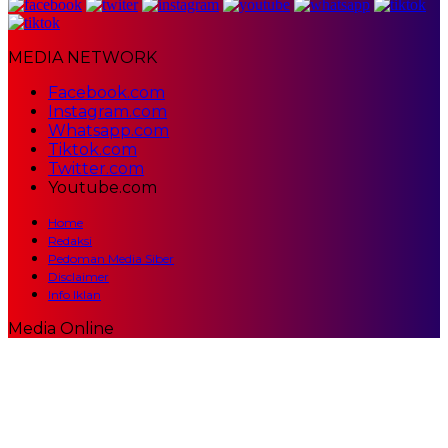
MEDIA NETWORK
Facebook.com
Instagram.com
Whatsapp.com
Tiktok.com
Twitter.com
Youtube.com
Home
Redaksi
Pedoman Media Siber
Disclaimer
Info Iklan
Media Online