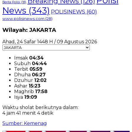
Polisi
Breaking News
(126)
Berita Polisi
(18)
News
(343)
POLISINEWS
(60)
www.polisinews.com
(28)
Wilayah: JAKARTA
Ahad, 24 Safar 1448 H / 09 Agustus 2026
Imsak
04:34
Subuh
04:44
Terbit
05:59
Dhuha
06:27
Dzuhur
12:02
Ashar
15:23
Maghrib
17:58
Isya
19:09
Waktu sholat berikutnya dalam:
4 jam 41 menit 4 detik
Sumber: Kemenag