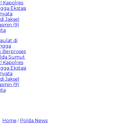
olres
Ekstasi
a
ksel
 (9)
 di
proses
 Sumut
olres
Ekstasi
a
ksel
 (9)
Home
Polda News
/