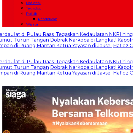
Nasional
Teknologi
Politik
Pendidikan
Wisata
 di Pulau Raas: Tegaskan Kedaulatan NKRI hingga Wilay
run Tangan
Dobrak Narkoba di Langkat! Kapolres Ungkap
 Ruang Mantan Ketua Yayasan di Jaksel
Hafidz Cilik Tuna
 di Pulau Raas: Tegaskan Kedaulatan NKRI hingga Wilay
run Tangan
Dobrak Narkoba di Langkat! Kapolres Ungkap
 Ruang Mantan Ketua Yayasan di Jaksel
Hafidz Cilik Tuna