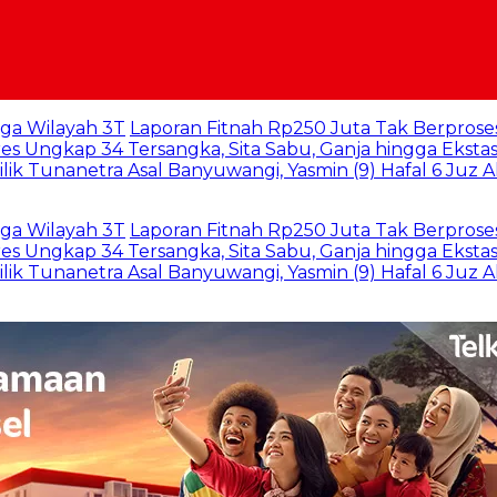
ah 3T
Laporan Fitnah Rp250 Juta Tak Berproses 7 Bulan,
 34 Tersangka, Sita Sabu, Ganja hingga Ekstasi
Tembus
netra Asal Banyuwangi, Yasmin (9) Hafal 6 Juz Al-Qur’an 
ah 3T
Laporan Fitnah Rp250 Juta Tak Berproses 7 Bulan,
 34 Tersangka, Sita Sabu, Ganja hingga Ekstasi
Tembus
netra Asal Banyuwangi, Yasmin (9) Hafal 6 Juz Al-Qur’an 