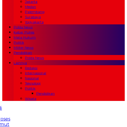
Jakarta
Medan
Palembang
Surabaya
Yogyakarta
Polda News
Kabar Polres
Mata Hukum
Politik
Militer News
Pendidikan
Polda News
Lainnya
Redaksi
Internasional
Nasional
Teknologi
Politik
Pendidikan
Wisata
BI dan TNI AL Gelar Ekspedisi Rupiah Berdaulat di
Pulau Raas: Tegaskan Kedaulatan NKRI hingga
Wilayah 3T
Laporan Fitnah Rp250 Juta Tak Berproses
7 Bulan, Wartawan Persadaan Desak Kapolda Sumut