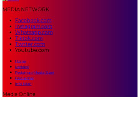
MEDIA NETWORK
Facebook.com
Instagram.com
Whatsapp.com
Tiktok.com
Twitter.com
Youtube.com
Home
Redaksi
Pedoman Media Siber
Disclaimer
Info Iklan
Media Online