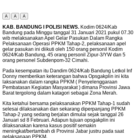
A
A
A
KAB. BANDUNG I POLISI NEWS.
Kodim 0624/Kab
Bandung pada Minggu tanggal 31 Januari 2021 pukul 07.30
wib melaksanakan Apel Gelar Pasukan Dalam Rangka
Pelaksanaan Operasi PPKM Tahap-2, pelaksanaan apel
gelar pasukan ini diikuti oleh 150 orang personil Kodim
0624/Kab Bandung, 45 orang personil Zipur-3/YW dan 5
orang personel Subdenpom-32 Cimahi.
Pada kesempatan itu Dandim 0624/Kab Bandung Letkol Inf
Donny memberikan keterangan bahwa Opsgakplin ini kita
laksanakan dalam rangka PPKM ( Penyelenggaraan
Pembatasan Kegiatan Masyarakat ) dimana Provinsi Jawa
Barat tergolong dalam katagori sebagai Zona Merah.
Kita ketahui bersama pelaksanakan PPKM Tahap-1 sudah
selesai dilaksanakan dan sekarang diperpanjang PPKM
Tahap-2 yang sedang berjalan dimulai sejak tanggal 26
Januari sd 8 Februari. Adapun tujuan opsgakplin ini
dilaksanakan karena kasus positif semakin
meningkat/bertambah di Provinsi Jabar justru pada saat
pelaksanaan PPKM.