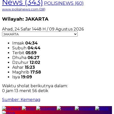
News
(343)
POLISINEWS
(60)
www.polisinews.com
(28)
Wilayah: JAKARTA
Ahad, 24 Safar 1448 H / 09 Agustus 2026
Imsak
04:34
Subuh
04:44
Terbit
05:59
Dhuha
06:27
Dzuhur
12:02
Ashar
15:23
Maghrib
17:58
Isya
19:09
Waktu sholat berikutnya dalam:
0 jam 13 menit 55 detik
Sumber: Kemenag