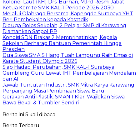
Kolonel Laut (KH) Drs. Burhan, M.Pd Resmi Jabat
Ketua Komite SMK KAL-1 Periode 2026-2030
Melalui Olahraga Bersama, Kapengda Surabaya YHT
Beri Pembekalan kepada Kasatdik
Diduga Bolos Sekolah, 2 Pelajar SMP di Karawang
Diamankan Satpol PP
Kondisi SDN Brakas 2 Memprihatinkan, Kepala
Sekolah Berharap Bantuan Pemerintah Hingga
Presiden
Dua Siswa SMA S Hang Tuah Lampung Raih Emas di
Karate Student Olympic 2026
Siap Hadapi Perubahan, SMK KAL-1 Surabaya
Gembleng Guru Lewat IHT Pembelajaran Mendalam
dan AI
Jawab Tuntutan Industri, SMK Mitra Karya Karawang
Perpanjang Masa Pembinaan Siswa Baru
Gerakan Anti Plastik: SMAN 1 Klari Wajibkan Siswa
Bawa Bekal & Tumbler Sendiri
Berita ini 5 kali dibaca
Berita Terbaru