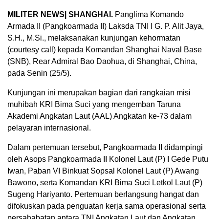
MILITER NEWS| SHANGHAI.
Panglima Komando
Armada II (Pangkoarmada II) Laksda TNI I G. P. Alit Jaya,
S.H., M.Si., melaksanakan kunjungan kehormatan
(courtesy call) kepada Komandan Shanghai Naval Base
(SNB), Rear Admiral Bao Daohua, di Shanghai, China,
pada Senin (25/5).
Kunjungan ini merupakan bagian dari rangkaian misi
muhibah KRI Bima Suci yang mengemban Taruna
Akademi Angkatan Laut (AAL) Angkatan ke-73 dalam
pelayaran internasional.
Dalam pertemuan tersebut, Pangkoarmada II didampingi
oleh Asops Pangkoarmada II Kolonel Laut (P) I Gede Putu
Iwan, Paban VI Binkuat Sopsal Kolonel Laut (P) Awang
Bawono, serta Komandan KRI Bima Suci Letkol Laut (P)
Sugeng Hariyanto. Pertemuan berlangsung hangat dan
difokuskan pada penguatan kerja sama operasional serta
persahabatan antara TNI Angkatan Laut dan Angkatan