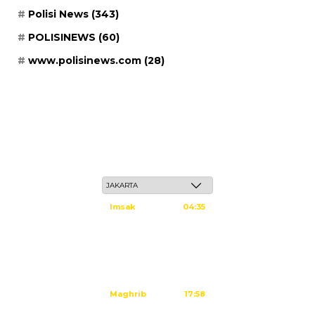
Polisi News
(343)
POLISINEWS
(60)
www.polisinews.com
(28)
Sabtu, 23 Safar 1448 H / 08 Agustus 2026
Imsak
04:35
Subuh
04:45
Dzuhur
12:02
Ashar
15:23
Maghrib
17:58