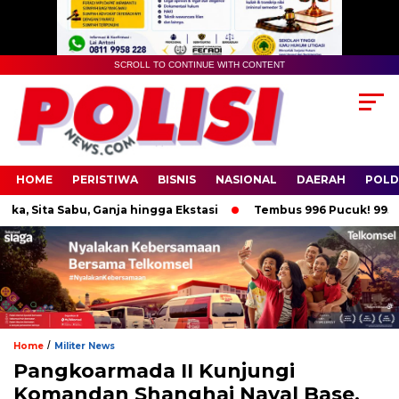
SCROLL TO CONTINUE WITH CONTENT
HOME
PERISTIWA
BISNIS
NASIONAL
DAERAH
POLD
ita Sabu, Ganja hingga Ekstasi
Tembus 996 Pucuk! 995 Senja
/
Home
Militer News
Pangkoarmada II Kunjungi
Komandan Shanghai Naval Base,