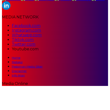
MEDIA NETWORK
Facebook.com
Instagram.com
Whatsapp.com
Tiktok.com
Twitter.com
Youtube.com
Home
Redaksi
Pedoman Media Siber
Disclaimer
Info Iklan
Media Online