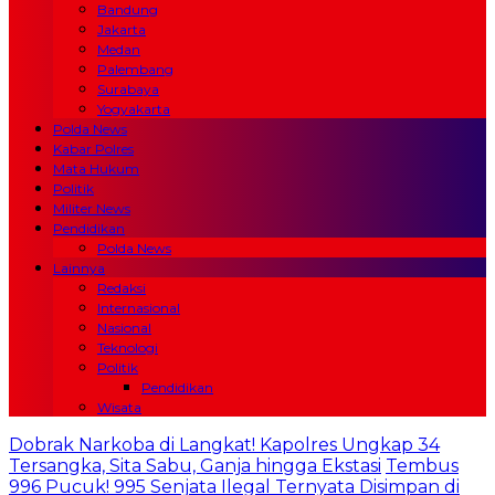
Bandung
Jakarta
Medan
Palembang
Surabaya
Yogyakarta
Polda News
Kabar Polres
Mata Hukum
Politik
Militer News
Pendidikan
Polda News
Lainnya
Redaksi
Internasional
Nasional
Teknologi
Politik
Pendidikan
Wisata
Dobrak Narkoba di Langkat! Kapolres Ungkap 34
Tersangka, Sita Sabu, Ganja hingga Ekstasi
Tembus
996 Pucuk! 995 Senjata Ilegal Ternyata Disimpan di