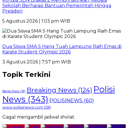
Kondisi SDN Brakas 2 Memprihatinkan, Kepala
Sekolah Berharap Bantuan Pemerintah Hingga
Presiden
5 Agustus 2026 | 1:03 pm WIB
Dua Siswa SMA S Hang Tuah Lampung Raih Emas di
Karate Student Olympic 2026
3 Agustus 2026 | 7:57 pm WIB
Topik Terkini
Polisi
Breaking News
(124)
Berita Polisi
(18)
News
(343)
POLISINEWS
(60)
www.polisinews.com
(28)
Gagal mengambil jadwal sholat.