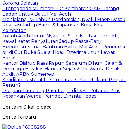
Sorong Selatan
Propaganda Murahan! Eks Kombatan GAM Pasang
Badan untuk Baitul Mal Aceh
Menjelang 23 Tahun Perdamaian, Nyakli Maop Desak
Realisasi Jadup Banjir & Lapangan Kerja Eks-
Kombatan
Tokoh Aceh Timur Nyak Lie: Stop Isu Tak Terbukti,
Kawal Ketat Penyaluran Jadup Pasca-Banjir
Heboh Isu Sunat Bantuan Baitul Mal Aceh, Penerima
di Idi Cut Buka Suara: Hoax, Diterima Utuh Lewat
Bank!
Kantor Dishub Raas Rapuh Sebelum Dihuni, Jalan &
Dermaga Berakas Hancur Sejak 2013: Warga Desak
Audit APBN Sumenep
Keadilan Restoratif : Solusi atau Celah Hukum Penjara
Penuh?
Dugaan Tambang Pasir Ilegal di Desa Poteran Raas
Resahkan Warga, Pemdes Diminta Tegas
Berita ini 0 kali dibaca
Berita Terbaru