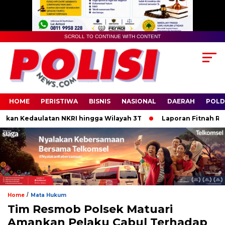
SCROLL TO CONTINUE WITH CONTENT
HOME
PERISTIWA
BISNIS
NASIONAL
DAERAH
POLD
kan Kedaulatan NKRI hingga Wilayah 3T
Laporan Fitnah Rp250 
/
Home
Mata Hukum
Tim Resmob Polsek Matuari
Amankan Pelaku Cabul Terhadap