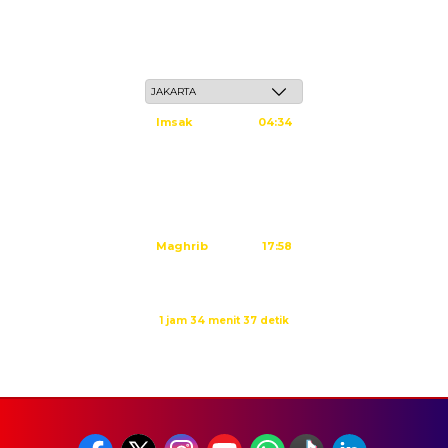
Ahad, 24 Safar 1448 H / 09 Agustus 2026
Imsak
04:34
Subuh
04:44
Dzuhur
12:02
Ashar
15:23
Maghrib
17:58
Isya
19:09
Waktu sholat berikutnya dalam:
1 jam 34 menit 37 detik
Sumber: Kemenag