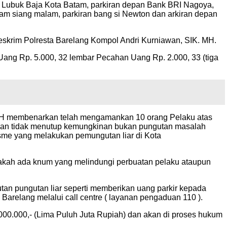
ec Lubuk Baja Kota Batam, parkiran depan Bank BRI Nagoya,
yam siang malam, parkiran bang si Newton dan arkiran depan
Reskrim Polresta Barelang Kompol Andri Kurniawan, SIK. MH.
Uang Rp. 5.000, 32 lembar Pecahan Uang Rp. 2.000, 33 (tiga
, MH membenarkan telah mengamankan 10 orang Pelaku atas
ut dan tidak menutup kemungkinan bukan pungutan masalah
isme yang melakukan pemungutan liar di Kota
akah ada knum yang melindungi perbuatan pelaku ataupun
an pungutan liar seperti memberikan uang parkir kepada
arelang melalui call centre ( layanan pengaduan 110 ).
0.000,- (Lima Puluh Juta Rupiah) dan akan di proses hukum