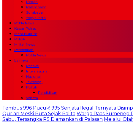
Medan
Palembang
Surabaya
Yogyakarta
Polda News
Kabar Polres
Mata Hukum
Politik
Militer News
Pendidikan
Polda News
Lainnya
Redaksi
Internasional
Nasional
Teknologi
Politik
Pendidikan
Wisata
Tembus 996 Pucuk! 995 Senjata Ilegal Ternyata Disimp
Qur’an Meski Buta Sejak Balita
Warga Raas Sumenep De
Sabu, Tersangka RS Diamankan di Palasah
Melalui Ola