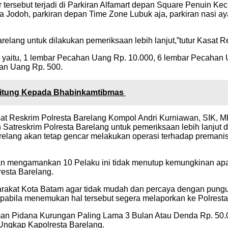
 tersebut terjadi di Parkiran Alfamart depan Square Penuin K
a Jodoh, parkiran depan Time Zone Lubuk aja, parkiran nasi a
elang untuk dilakukan pemeriksaan lebih lanjut,”tutur Kasat 
n yaitu, 1 lembar Pecahan Uang Rp. 10.000, 6 lembar Pecahan 
han Uang Rp. 500.
Bitung Kepada Bhabinkamtibmas
asat Reskrim Polresta Barelang Kompol Andri Kurniawan, SIK
eh Satreskrim Polresta Barelang untuk pemeriksaan lebih lanj
 barelang akan tetap gencar melakukan operasi terhadap preman
gan mengamankan 10 Pelaku ini tidak menutup kemungkinan ap
resta Barelang.
akat Kota Batam agar tidak mudah dan percaya dengan pungut
abila menemukan hal tersebut segera melaporkan ke Polresta B
 Pidana Kurungan Paling Lama 3 Bulan Atau Denda Rp. 50.00
Ungkap Kapolresta Barelang.