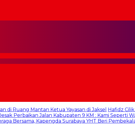
an di Ruang Mantan Ketua Yayasan di Jaksel
Hafidz Cili
sak Perbaikan Jalan Kabupaten 9 KM : Kami Seperti W
hraga Bersama, Kapengda Surabaya YHT Beri Pembekal