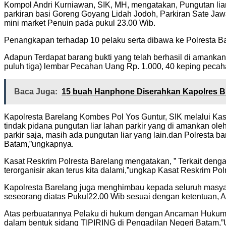
Kompol Andri Kurniawan, SIK, MH, mengatakan, Pungutan liar
parkiran basi Goreng Goyang Lidah Jodoh, Parkiran Sate Jaw
mini market Penuin pada pukul 23.00 Wib.
Penangkapan terhadap 10 pelaku serta dibawa ke Polresta Bar
Adapun Terdapat barang bukti yang telah berhasil di amanka
puluh tiga) lembar Pecahan Uang Rp. 1.000, 40 keping peca
Baca Juga:
15 buah Hanphone Diserahkan Kapolres 
Kapolresta Barelang Kombes Pol Yos Guntur, SIK melalui K
tindak pidana pungutan liar lahan parkir yang di amankan ol
parkir saja, masih ada pungutan liar yang lain.dan Polresta
Batam,”ungkapnya.
Kasat Reskrim Polresta Barelang mengatakan, ” Terkait den
terorganisir akan terus kita dalami,”ungkap Kasat Reskrim Pol
Kapolresta Barelang juga menghimbau kepada seluruh masyar
seseorang diatas Pukul22.00 Wib sesuai dengan ketentuan, Ap
Atas perbuatannya Pelaku di hukum dengan Ancaman Hukuman
dalam bentuk sidang TIPIRING di Pengadilan Negeri Batam,”