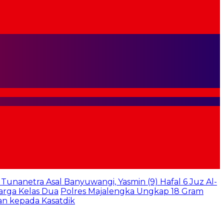
k Tunanetra Asal Banyuwangi, Yasmin (9) Hafal 6 Juz Al-
arga Kelas Dua
Polres Majalengka Ungkap 18 Gram
an kepada Kasatdik