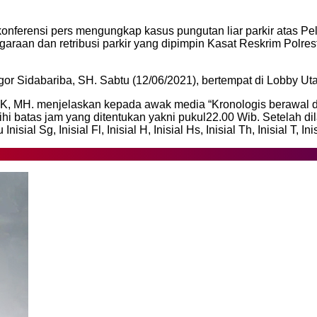
 konferensi pers mengungkap kasus pungutan liar parkir atas P
aan dan retribusi parkir yang dipimpin Kasat Reskrim Polres
igor Sidabariba, SH. Sabtu (12/06/2021), bertempat di Lobby U
IK, MH. menjelaskan kepada awak media “Kronologis berawal 
ebihi batas jam yang ditentukan yakni pukul22.00 Wib. Setelah 
sial Sg, Inisial Fl, Inisial H, Inisial Hs, Inisial Th, Inisial T, Ini