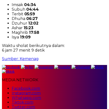
Imsak
04:34
Subuh
04:44
Terbit
05:59
Dhuha
06:27
Dzuhur
12:02
Ashar
15:23
Maghrib
17:58
Isya
19:09
Waktu sholat berikutnya dalam:
6 jam 27 menit 8 detik
Sumber: Kemenag
MEDIA NETWORK
Facebook.com
Instagram.com
Whatsapp.com
Tiktok.com
Twitter.com