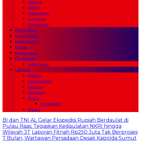
Jakarta
Medan
Palembang
Surabaya
Yogyakarta
Polda News
Kabar Polres
Mata Hukum
Politik
Militer News
Pendidikan
Polda News
Lainnya
Redaksi
Internasional
Nasional
Teknologi
Politik
Pendidikan
Wisata
BI dan TNI AL Gelar Ekspedisi Rupiah Berdaulat di
Pulau Raas: Tegaskan Kedaulatan NKRI hingga
Wilayah 3T
Laporan Fitnah Rp250 Juta Tak Berproses
7 Bulan, Wartawan Persadaan Desak Kapolda Sumut