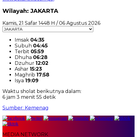
Wilayah: JAKARTA
Kamis, 21 Safar 1448 H / 06 Agustus 2026
Imsak
04:35
Subuh
04:45
Terbit
05:59
Dhuha
06:28
Dzuhur
12:02
Ashar
15:23
Maghrib
17:58
Isya
19:09
Waktu sholat berikutnya dalam:
6 jam 3 menit 54 detik
Sumber: Kemenag
MEDIA NETWORK