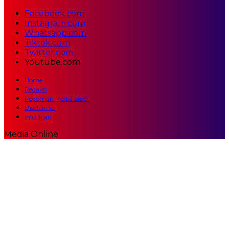
Facebook.com
Instagram.com
Whatsapp.com
Tiktok.com
Twitter.com
Youtube.com
Home
Redaksi
Pedoman Media Siber
Disclaimer
Info Iklan
Media Online