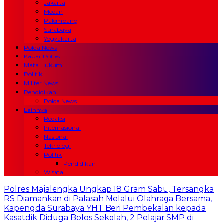
Jakarta
Medan
Palembang
Surabaya
Yogyakarta
Polda News
Kabar Polres
Mata Hukum
Politik
Militer News
Pendidikan
Polda News
Lainnya
Redaksi
Internasional
Nasional
Teknologi
Politik
Pendidikan
Wisata
Polres Majalengka Ungkap 18 Gram Sabu, Tersangka
RS Diamankan di Palasah
Melalui Olahraga Bersama,
Kapengda Surabaya YHT Beri Pembekalan kepada
Kasatdik
Diduga Bolos Sekolah, 2 Pelajar SMP di