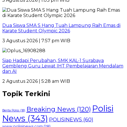
5 Agustus 2026 | 1:03 pm WIB
Dua Siswa SMA S Hang Tuah Lampung Raih Emas di
Karate Student Olympic 2026
3 Agustus 2026 | 7:57 pm WIB
Siap Hadapi Perubahan, SMK KAL-1 Surabaya
Gembleng Guru Lewat IHT Pembelajaran Mendalam
dan AI
2 Agustus 2026 | 5:28 am WIB
Topik Terkini
Polisi
Breaking News
(120)
Berita Polisi
(18)
News
(343)
POLISINEWS
(60)
www.polisinews.com
(28)