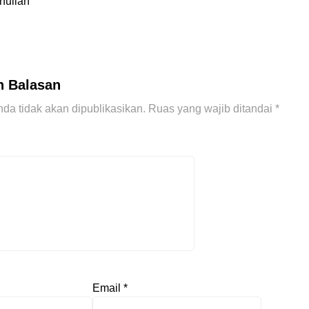
inullah
n Balasan
da tidak akan dipublikasikan.
Ruas yang wajib ditandai
*
Email
*