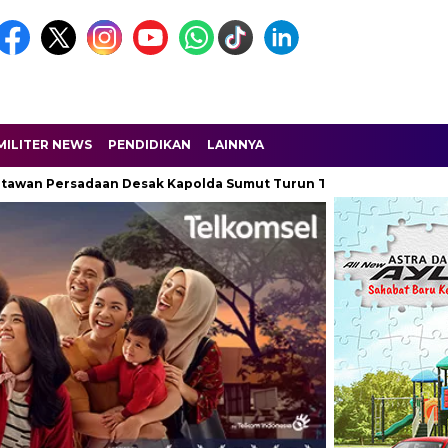
MILITER NEWS
PENDIDIKAN
LAINNYA
ersadaan Desak Kapolda Sumut Turun Tangan
Dobrak Narkoba 