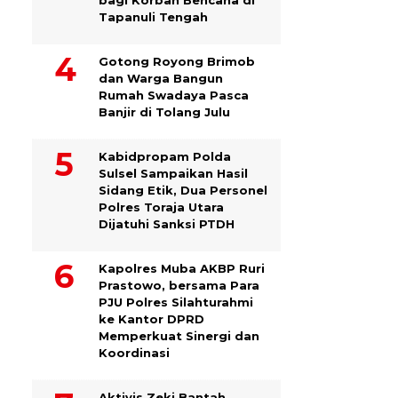
bagi Korban Bencana di
Tapanuli Tengah
Gotong Royong Brimob
dan Warga Bangun
Rumah Swadaya Pasca
Banjir di Tolang Julu
Kabidpropam Polda
Sulsel Sampaikan Hasil
Sidang Etik, Dua Personel
Polres Toraja Utara
Dijatuhi Sanksi PTDH
Kapolres Muba AKBP Ruri
Prastowo, bersama Para
PJU Polres Silahturahmi
ke Kantor DPRD
Memperkuat Sinergi dan
Koordinasi
Aktivis Zeki Bantah