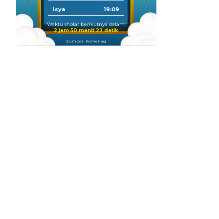
Isya
19:09
Waktu sholat berikutnya dalam:
2 jam 50 menit 20 detik
Sumber: Kemenag