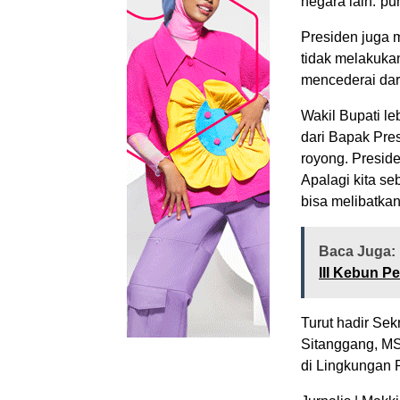
negara lain.”pu
Presiden juga m
tidak melakukan
mencederai dari
Wakil Bupati l
dari Bapak Pres
royong. Presid
Apalagi kita se
bisa melibatka
Baca Juga:
III Kebun P
Turut hadir Sek
Sitanggang, MS
di Lingkungan 