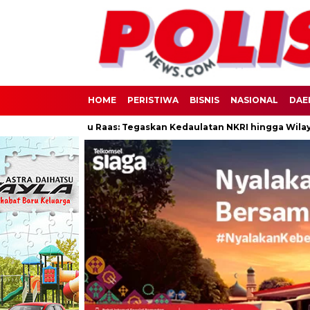
HOME
PERISTIWA
BISNIS
NASIONAL
DAE
at di Pulau Raas: Tegaskan Kedaulatan NKRI hingga Wilayah 3T