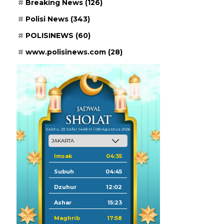
Breaking News
(126)
Polisi News
(343)
POLISINEWS
(60)
www.polisinews.com
(28)
Sabtu, 23 Safar 1448 H / 08 Agustus 2026
Imsak
04:35
Subuh
04:45
Dzuhur
12:02
Ashar
15:23
Maghrib
17:58