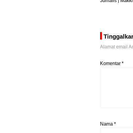
Jurnalis | Makk
Tinggalka
Alamat email An
Komentar
*
Nama
*