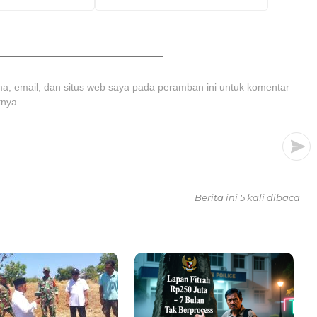
, email, dan situs web saya pada peramban ini untuk komentar
tnya.
Berita ini 5 kali dibaca