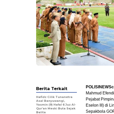
POLISINEWSc
Berita Terkait
Mahmud Efendi 
Hafidz Cilik Tunanetra
Pejabat Pimpina
Asal Banyuwangi,
Yasmin (9) Hafal 6 Juz Al-
Eselon III) di
Qur’an Meski Buta Sejak
Sepakbola GOR 
Balita