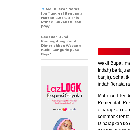
Meluruskan Narasi:
Ibu Tunggal Berjuang
Nafkahi Anak, Bisnis
Pribadi Bukan Urusan
PPWI
Sedekah Bumi
Kadongdong Kidul
Dimeriahkan Wayang
Kulit “Cungkring Jadi
Raja”
Wakil Bupati m
Indah) bertuju
banjir), sehat (
indah (tertata ra
Mahmud Efendi
Pemerintah Pus
diharapkan dap
kelompok rentan
Diharapkan ke 