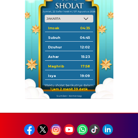
Jum'at, 22 Safar 1448 H / 07 Agustus 2026
Imsak
04:35
Subuh
04:45
Dzuhur
12:02
Ashar
15:23
Maghrib
17:58
Isya
19:09
Waktu sholat berikutnya dalam:
1 jam 2 menit 38 detik
Sumber: Kemenag