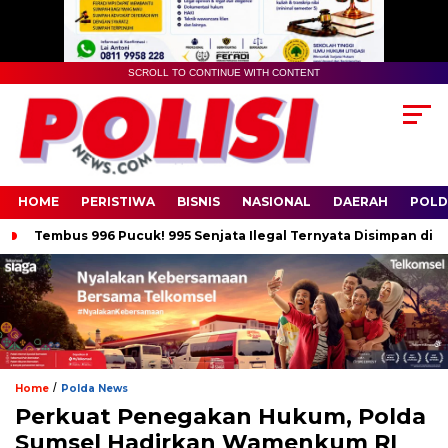
SCROLL TO CONTINUE WITH CONTENT
HOME
PERISTIWA
BISNIS
NASIONAL
DAERAH
POLD
Tembus 996 Pucuk! 995 Senjata Ilegal Ternyata Disimpan di 
/
Home
Polda News
Perkuat Penegakan Hukum, Polda
Sumsel Hadirkan Wamenkum RI