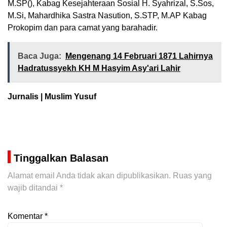
M.SP(), Kabag Kesejahteraan Sosial H. Syahrizal, S.Sos,
M.Si, Mahardhika Sastra Nasution, S.STP, M.AP Kabag
Prokopim dan para camat yang barahadir.
Baca Juga:
Mengenang 14 Februari 1871 Lahirnya
Hadratussyekh KH M Hasyim Asy'ari Lahir
Jurnalis | Muslim Yusuf
Tinggalkan Balasan
Alamat email Anda tidak akan dipublikasikan.
Ruas yang
wajib ditandai
*
Komentar
*