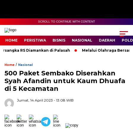
SCROLL TO CONTINUE WITH CONTENT
HOME
PERISTIWA
BISNIS
NASIONAL
DAERAH
POLD
rsangka RS Diamankan di Palasah
Melalui Olahraga Bersama,
/
Home
Nasional
500 Paket Sembako Diserahkan
Syah Afandin untuk Kaum Dhuafa
di 5 Kecamatan
Jumat, 14 April 2023
- 13:08 WIB