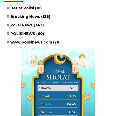
Berita Polisi
(18)
Breaking News
(126)
Polisi News
(343)
POLISINEWS
(60)
www.polisinews.com
(28)
Sabtu, 23 Safar 1448 H / 08 Agustus 2026
Imsak
04:35
Subuh
04:45
Dzuhur
12:02