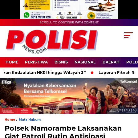
SCROLL TO CONTINUE WITH CONTENT
HOME
PERISTIWA
BISNIS
NASIONAL
DAERAH
POLD
n Kedaulatan NKRI hingga Wilayah 3T
Laporan Fitnah Rp250 J
/
Home
Mata Hukum
Polsek Namorambe Laksanakan
Giat Patroli Rutin Antisipasi