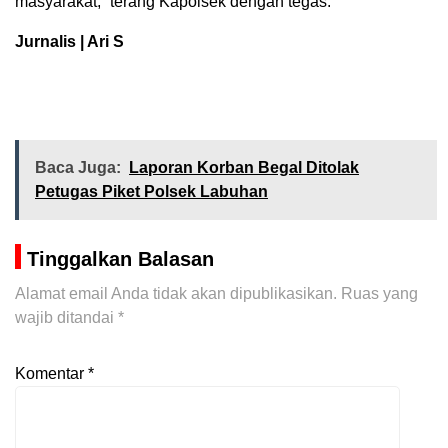
masyarakat,” terang Kapolsek dengan tegas.
Jurnalis | Ari S
Baca Juga:
Laporan Korban Begal Ditolak
Petugas Piket Polsek Labuhan
Tinggalkan Balasan
Alamat email Anda tidak akan dipublikasikan.
Ruas yang
wajib ditandai
*
Komentar
*