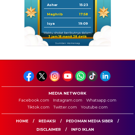
Ashar
15:23
Maghrib
17:58
Isya
19:09
Waktu sholat berikutnya dalam:
3 jam 18 menit 37 detik
Sumber: Kemenag
MEDIA NETWORK
Facebook.com
Instagram.com
Whatsapp.com
Tiktok.com
Twitter.com
Youtube.com
HOME
REDAKSI
PEDOMAN MEDIA SIBER
DISCLAIMER
INFO IKLAN