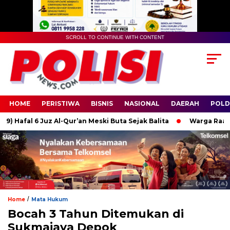
SCROLL TO CONTINUE WITH CONTENT
HOME
PERISTIWA
BISNIS
NASIONAL
DAERAH
POLD
afal 6 Juz Al-Qur’an Meski Buta Sejak Balita
Warga Raas Sumen
/
Home
Mata Hukum
Bocah 3 Tahun Ditemukan di
Sukmajaya Depok