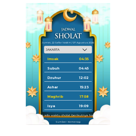
Jum'at, 22 Safar 1448 H / 07 Agustus 2026
Imsak
04:35
Subuh
04:45
Dzuhur
12:02
Ashar
15:23
Maghrib
17:58
Isya
19:09
Tidak ada waktu sholat berikutnya hari ini.
Sumber: Kemenag