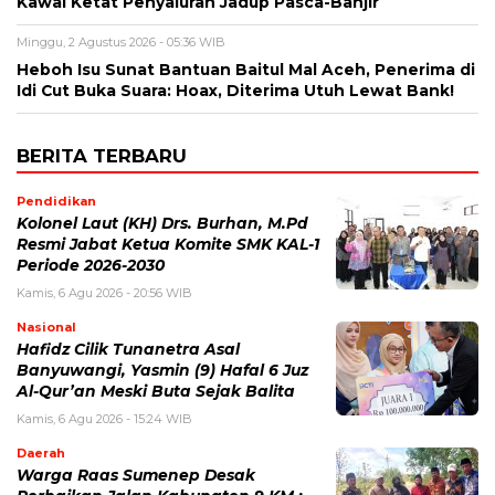
Kawal Ketat Penyaluran Jadup Pasca-Banjir
Minggu, 2 Agustus 2026 - 05:36 WIB
Heboh Isu Sunat Bantuan Baitul Mal Aceh, Penerima di
Idi Cut Buka Suara: Hoax, Diterima Utuh Lewat Bank!
BERITA TERBARU
Pendidikan
Kolonel Laut (KH) Drs. Burhan, M.Pd
Resmi Jabat Ketua Komite SMK KAL-1
Periode 2026-2030
Kamis, 6 Agu 2026 - 20:56 WIB
Nasional
Hafidz Cilik Tunanetra Asal
Banyuwangi, Yasmin (9) Hafal 6 Juz
Al-Qur’an Meski Buta Sejak Balita
Kamis, 6 Agu 2026 - 15:24 WIB
Daerah
Warga Raas Sumenep Desak