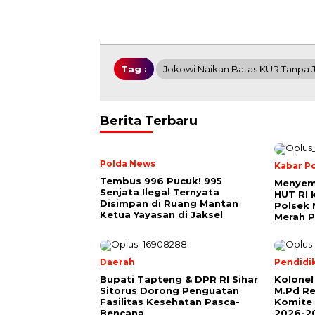
Tag :
Jokowi Naikan Batas KUR Tanpa J
Berita Terbaru
Polda News
Kabar Po
Tembus 996 Pucuk! 995
Menyem
Senjata Ilegal Ternyata
HUT RI 
Disimpan di Ruang Mantan
Polsek 
Ketua Yayasan di Jaksel
Merah P
Daerah
Pendidi
Bupati Tapteng & DPR RI Sihar
Kolonel
Sitorus Dorong Penguatan
M.Pd Re
Fasilitas Kesehatan Pasca-
Komite 
Bencana
2026-2