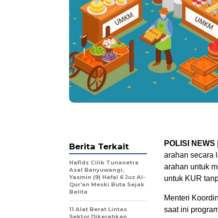
POLISI NEWS 
Berita Terkait
arahan secara 
Hafidz Cilik Tunanetra
arahan untuk m
Asal Banyuwangi,
Yasmin (9) Hafal 6 Juz Al-
untuk KUR tanp
Qur’an Meski Buta Sejak
Balita
Menteri Koordi
saat ini progr
11 Alat Berat Lintas
Sektor Dikerahkan