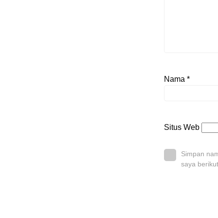
Nama
*
Situs Web
Simpan nama
saya beriku