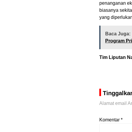
penanganan eko
biasanya sekita
yang diperlukan
Baca Juga:
Program Pri
Tim Liputan Na
Tinggalka
Alamat email An
Komentar
*