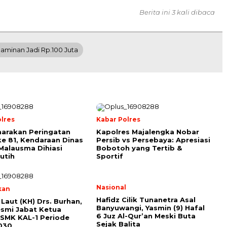
Berita ini 3 kali dibaca
aminan Jadi Rp.100 Juta
lres
Kabar Polres
arakan Peringatan
Kapolres Majalengka Nobar
ke 81, Kendaraan Dinas
Persib vs Persebaya: Apresiasi
Malausma Dihiasi
Bobotoh yang Tertib &
utih
Sportif
Nasional
kan
Hafidz Cilik Tunanetra Asal
 Laut (KH) Drs. Burhan,
Banyuwangi, Yasmin (9) Hafal
smi Jabat Ketua
6 Juz Al-Qur’an Meski Buta
SMK KAL-1 Periode
Sejak Balita
030