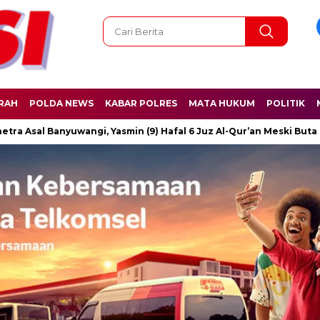
RAH
POLDA NEWS
KABAR POLRES
MATA HUKUM
POLITIK
al Banyuwangi, Yasmin (9) Hafal 6 Juz Al-Qur’an Meski Buta Sejak B