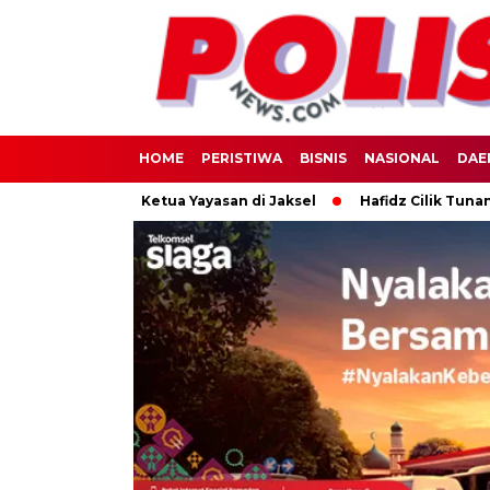
HOME
PERISTIWA
BISNIS
NASIONAL
DAE
ang Mantan Ketua Yayasan di Jaksel
Hafidz Cilik Tunanetra As