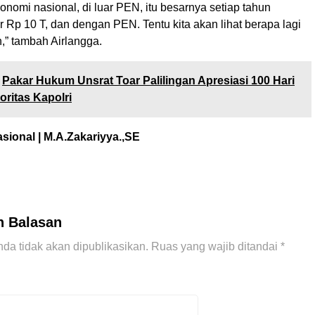
nomi nasional, di luar PEN, itu besarnya setiap tahun
r Rp 10 T, dan dengan PEN. Tentu kita akan lihat berapa lagi
,” tambah Airlangga.
Pakar Hukum Unsrat Toar Palilingan Apresiasi 100 Hari
oritas Kapolri
sional | M.A.Zakariyya.,SE
n Balasan
da tidak akan dipublikasikan.
Ruas yang wajib ditandai
*