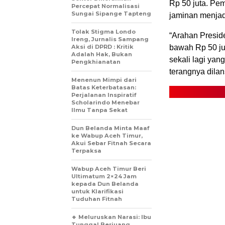
Rp 50 juta. Pe
Percepat Normalisasi
Sungai Sipange Tapteng
jaminan menjad
Tolak Stigma Londo
“Arahan Presid
Ireng, Jurnalis Sampang
Aksi di DPRD : Kritik
bawah Rp 50 jut
Adalah Hak, Bukan
sekali lagi yan
Pengkhianatan
terangnya dilan
Menenun Mimpi dari
Batas Keterbatasan:
Perjalanan Inspiratif
Scholarindo Menebar
Ilmu Tanpa Sekat
Dun Belanda Minta Maaf
ke Wabup Aceh Timur,
Akui Sebar Fitnah Secara
Terpaksa
Wabup Aceh Timur Beri
Ultimatum 2×24 Jam
kepada Dun Belanda
untuk Klarifikasi
Tuduhan Fitnah
🔹 Meluruskan Narasi: Ibu
Tunggal Berjuang