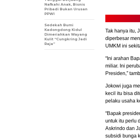
Nafkahi Anak, Bisnis
Pribadi Bukan Urusan
PPWI
Sedekah Bumi
Kadongdong Kidul
Tak hanya itu,
Dimeriahkan Wayang
diperbesar men
Kulit “Cungkring Jadi
Raja”
UMKM ini sekita
“Ini arahan Bap
miliar. Ini per
Presiden,” tam
Jokowi juga mem
kecil itu bisa 
pelaku usaha ke
“Bapak preside
untuk itu perlu
Askrindo dan J
subsidi bunga k