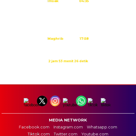
Imsak
04:35
Subuh
04:45
Dzuhur
12:02
Ashar
15:23
Maghrib
17:58
Isya
19:09
Waktu sholat berikutnya dalam:
2 jam 53 menit 26 detik
Sumber: Kemenag
MEDIA NETWORK
Facebook.com
Instagram.com
Whatsapp.com
Tiktok.com
Twitter.com
Youtube.com