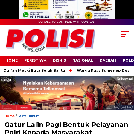
SCROLL TO CONTINUE WITH CONTENT
HOME
PERISTIWA
BISNIS
NASIONAL
DAERAH
POLD
ur’an Meski Buta Sejak Balita
Warga Raas Sumenep Desak Perb
/
Home
Mata Hukum
Gatur Lalin Pagi Bentuk Pelayanan
Polri Kepada Masyarakat