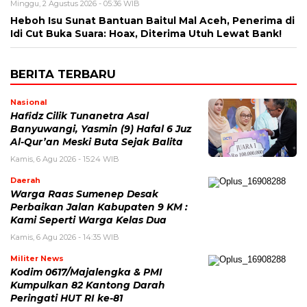
Minggu, 2 Agustus 2026 - 05:36 WIB
Heboh Isu Sunat Bantuan Baitul Mal Aceh, Penerima di
Idi Cut Buka Suara: Hoax, Diterima Utuh Lewat Bank!
BERITA TERBARU
Nasional
Hafidz Cilik Tunanetra Asal
Banyuwangi, Yasmin (9) Hafal 6 Juz
Al-Qur’an Meski Buta Sejak Balita
Kamis, 6 Agu 2026 - 15:24 WIB
Daerah
Warga Raas Sumenep Desak
Perbaikan Jalan Kabupaten 9 KM :
Kami Seperti Warga Kelas Dua
Kamis, 6 Agu 2026 - 14:35 WIB
Militer News
Kodim 0617/Majalengka & PMI
Kumpulkan 82 Kantong Darah
Peringati HUT RI ke-81