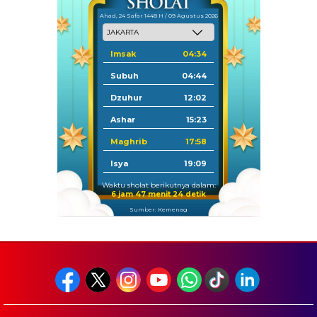
Ahad, 24 Safar 1448 H / 09 Agustus 2026
Imsak
04:34
Subuh
04:44
Dzuhur
12:02
Ashar
15:23
Maghrib
17:58
Isya
19:09
Waktu sholat berikutnya dalam:
6 jam 47 menit 24 detik
Sumber: Kemenag