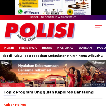
SCROLL TO CONTINUE WITH CONTENT
HOME
PERISTIWA
BISNIS
NASIONAL
DAERAH
POLD
lat di Pulau Raas: Tegaskan Kedaulatan NKRI hingga Wilayah 3T
Topik
Program Unggulan Kapolres Bantaeng
Kabar Polres