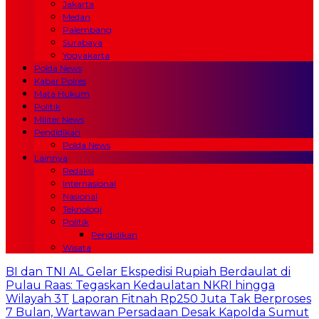
Jakarta
Medan
Palembang
Surabaya
Yogyakarta
Polda News
Kabar Polres
Mata Hukum
Politik
Militer News
Pendidikan
Polda News
Lainnya
Redaksi
Internasional
Nasional
Teknologi
Politik
Pendidikan
Wisata
BI dan TNI AL Gelar Ekspedisi Rupiah Berdaulat di
Pulau Raas: Tegaskan Kedaulatan NKRI hingga
Wilayah 3T
Laporan Fitnah Rp250 Juta Tak Berproses
7 Bulan, Wartawan Persadaan Desak Kapolda Sumut