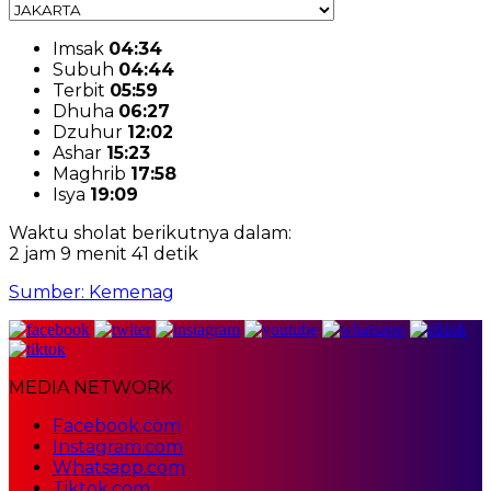
Imsak
04:34
Subuh
04:44
Terbit
05:59
Dhuha
06:27
Dzuhur
12:02
Ashar
15:23
Maghrib
17:58
Isya
19:09
Waktu sholat berikutnya dalam:
2 jam 9 menit 41 detik
Sumber: Kemenag
MEDIA NETWORK
Facebook.com
Instagram.com
Whatsapp.com
Tiktok.com