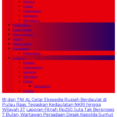
Jakarta
Medan
Palembang
Surabaya
Yogyakarta
Polda News
Kabar Polres
Mata Hukum
Politik
Militer News
Pendidikan
Polda News
Lainnya
Redaksi
Internasional
Nasional
Teknologi
Politik
Pendidikan
Wisata
BI dan TNI AL Gelar Ekspedisi Rupiah Berdaulat di
Pulau Raas: Tegaskan Kedaulatan NKRI hingga
Wilayah 3T
Laporan Fitnah Rp250 Juta Tak Berproses
7 Bulan, Wartawan Persadaan Desak Kapolda Sumut