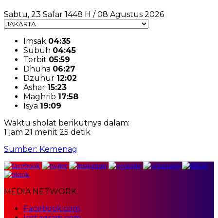
Sabtu, 23 Safar 1448 H / 08 Agustus 2026
Imsak
04:35
Subuh
04:45
Terbit
05:59
Dhuha
06:27
Dzuhur
12:02
Ashar
15:23
Maghrib
17:58
Isya
19:09
Waktu sholat berikutnya dalam:
1 jam 21 menit 25 detik
Sumber: Kemenag
MEDIA NETWORK
Facebook.com
Instagram.com