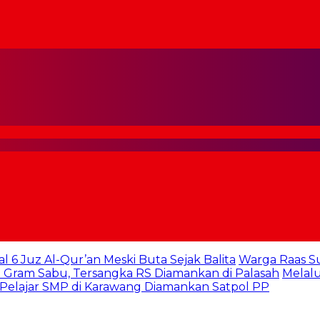
al 6 Juz Al-Qur’an Meski Buta Sejak Balita
Warga Raas S
 Gram Sabu, Tersangka RS Diamankan di Palasah
Melalu
 Pelajar SMP di Karawang Diamankan Satpol PP