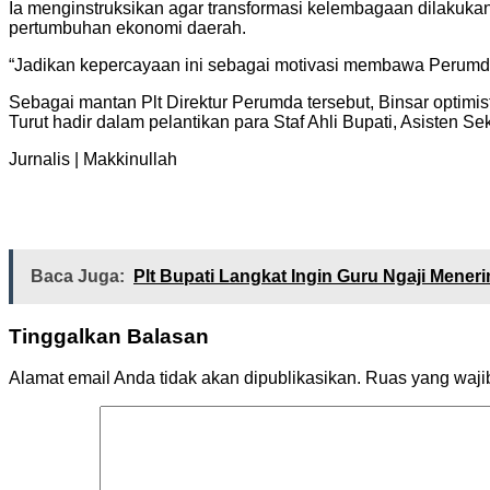
Ia menginstruksikan agar transformasi kelembagaan dilakukan 
pertumbuhan ekonomi daerah.
“Jadikan kepercayaan ini sebagai motivasi membawa Perumda
Sebagai mantan Plt Direktur Perumda tersebut, Binsar optimis
Turut hadir dalam pelantikan para Staf Ahli Bupati, Asisten
Jurnalis | Makkinullah
Baca Juga:
Plt Bupati Langkat Ingin Guru Ngaji Mene
Tinggalkan Balasan
Alamat email Anda tidak akan dipublikasikan.
Ruas yang waji