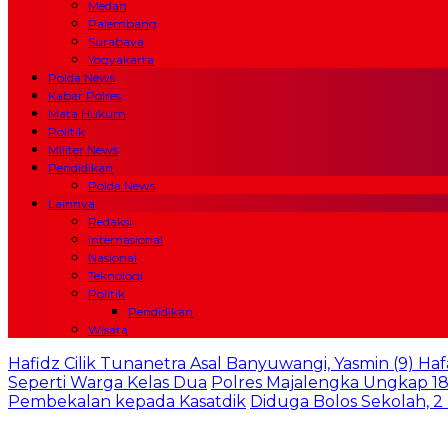
Medan
Palembang
Surabaya
Yogyakarta
Polda News
Kabar Polres
Mata Hukum
Politik
Militer News
Pendidikan
Polda News
Lainnya
Redaksi
Internasional
Nasional
Teknologi
Politik
Pendidikan
Wisata
Hafidz Cilik Tunanetra Asal Banyuwangi, Yasmin (9) Haf
Seperti Warga Kelas Dua
Polres Majalengka Ungkap 18
Pembekalan kepada Kasatdik
Diduga Bolos Sekolah, 2