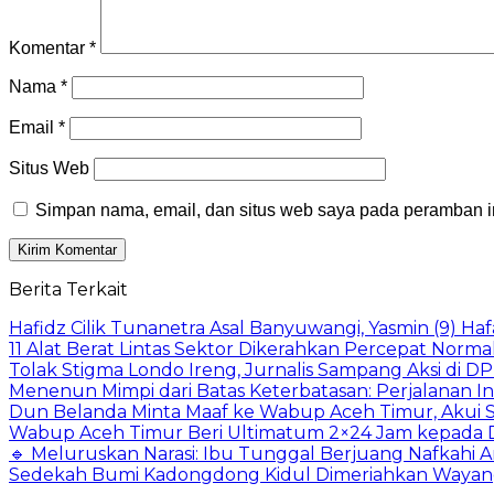
Komentar
*
Nama
*
Email
*
Situs Web
Simpan nama, email, dan situs web saya pada peramban in
Berita Terkait
Hafidz Cilik Tunanetra Asal Banyuwangi, Yasmin (9) Haf
11 Alat Berat Lintas Sektor Dikerahkan Percepat Norma
Tolak Stigma Londo Ireng, Jurnalis Sampang Aksi di D
Menenun Mimpi dari Batas Keterbatasan: Perjalanan In
Dun Belanda Minta Maaf ke Wabup Aceh Timur, Akui S
Wabup Aceh Timur Beri Ultimatum 2×24 Jam kepada D
🔹 Meluruskan Narasi: Ibu Tunggal Berjuang Nafkahi A
Sedekah Bumi Kadongdong Kidul Dimeriahkan Wayang K