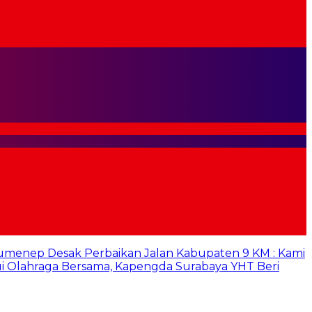
umenep Desak Perbaikan Jalan Kabupaten 9 KM : Kami
i Olahraga Bersama, Kapengda Surabaya YHT Beri