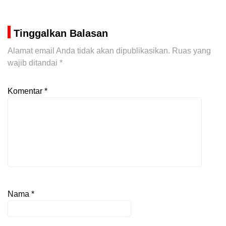
Tinggalkan Balasan
Alamat email Anda tidak akan dipublikasikan.
Ruas yang
wajib ditandai
*
Komentar
*
Nama
*