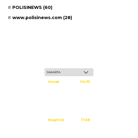
POLISINEWS
(60)
www.polisinews.com
(28)
Sabtu, 23 Safar 1448 H / 08 Agustus 2026
Imsak
04:35
Subuh
04:45
Dzuhur
12:02
Ashar
15:23
Maghrib
17:58
Isya
19:09