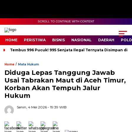
SCROLL TO CONTINUE WITH CONTENT
HOME
PERISTIWA
BISNIS
NASIONAL
DAERAH
POLD
Tembus 996 Pucuk! 995 Senjata Ilegal Ternyata Disimpan di 
/
Home
Mata Hukum
Diduga Lepas Tanggung Jawab
Usai Tabrakan Maut di Aceh Timur,
Korban Akan Tempuh Jalur
Hukum
Senin, 4 Mei 2026
- 19:39 WIB