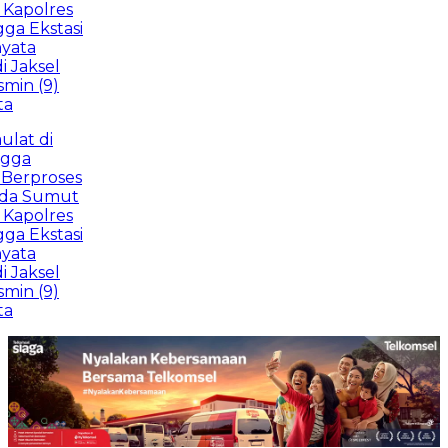
lres
kstasi
sel
(9)
di
roses
Sumut
lres
kstasi
sel
(9)