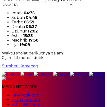
Imsak
04:35
Subuh
04:45
Terbit
05:59
Dhuha
06:27
Dzuhur
12:02
Ashar
15:23
Maghrib
17:58
Isya
19:09
Waktu sholat berikutnya dalam:
0 jam 43 menit 0 detik
Sumber: Kemenag
MEDIA NETWORK
Facebook.com
Instagram.com
Whatsapp.com