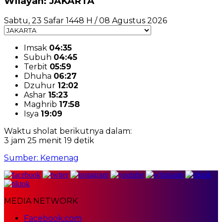
Wilayah: JAKARTA
Sabtu, 23 Safar 1448 H / 08 Agustus 2026
Imsak
04:35
Subuh
04:45
Terbit
05:59
Dhuha
06:27
Dzuhur
12:02
Ashar
15:23
Maghrib
17:58
Isya
19:09
Waktu sholat berikutnya dalam:
3 jam 25 menit 19 detik
Sumber: Kemenag
MEDIA NETWORK
Facebook.com