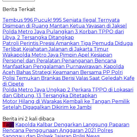
Berita Terkait
Tembus 996 Pucuk! 995 Senjata Ilegal Ternyata
Disimpan di Ruang Mantan Ketua Yayasan di Jaksel
Polda Metro Jaya Pulangkan 3 Korban TPPO dari
Libya, 2 Tersangka Ditangkap
Patroli Perintis Presisi Amankan Tiga Pemuda Diduga
Terlibat Kejahatan Jalanan di Jakarta Timur
Wakapolda Metro Jaya Pimpin Apel Kesiapan
Personel dan Peralatan Penanganan Bencana
Manfaatkan Pengalaman Purnawirawan, Kapolda
Aceh Bahas Strategi Keamanan Bersama PP Polri
Polisi Temukan Brankas Berisi Valas Saat Geledah Kafe
di Cipete
Polda Metro Jaya Ungkap 2 Perkara TPPO di Lokasari
dan Cibitung, 13 Tersangka Ditetapkan
Motor Hilang di Warakas Kembali ke Tangan Pemilik
Setelah Digagalkan Dikirim ke Jambi
Berita ini 2 kali dibaca
Tag :
Kapolda Kalbar Dengarkan Langsung Paparan
Rencana Penggunaan Anggaran 2021 Polres
Sanggau dan Polsek Jajaran
Polisi News