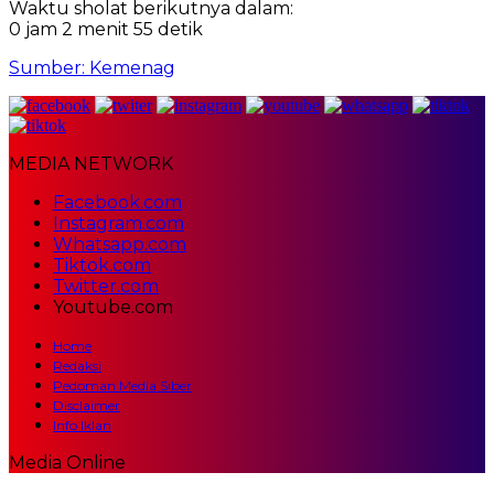
Waktu sholat berikutnya dalam:
0 jam 2 menit 54 detik
Sumber: Kemenag
MEDIA NETWORK
Facebook.com
Instagram.com
Whatsapp.com
Tiktok.com
Twitter.com
Youtube.com
Home
Redaksi
Pedoman Media Siber
Disclaimer
Info Iklan
Media Online