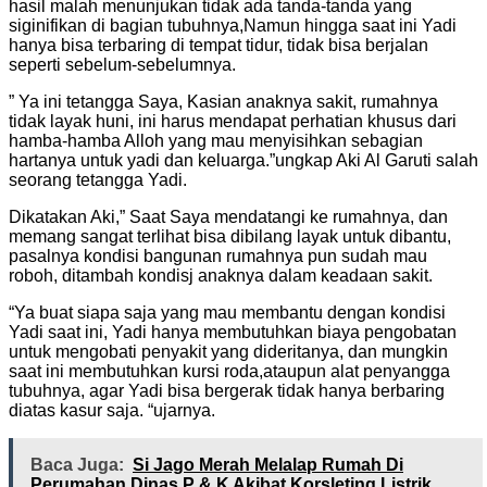
hasil malah menunjukan tidak ada tanda-tanda yang
siginifikan di bagian tubuhnya,Namun hingga saat ini Yadi
hanya bisa terbaring di tempat tidur, tidak bisa berjalan
seperti sebelum-sebelumnya.
” Ya ini tetangga Saya, Kasian anaknya sakit, rumahnya
tidak layak huni, ini harus mendapat perhatian khusus dari
hamba-hamba Alloh yang mau menyisihkan sebagian
hartanya untuk yadi dan keluarga.”ungkap Aki Al Garuti salah
seorang tetangga Yadi.
Dikatakan Aki,” Saat Saya mendatangi ke rumahnya, dan
memang sangat terlihat bisa dibilang layak untuk dibantu,
pasalnya kondisi bangunan rumahnya pun sudah mau
roboh, ditambah kondisj anaknya dalam keadaan sakit.
“Ya buat siapa saja yang mau membantu dengan kondisi
Yadi saat ini, Yadi hanya membutuhkan biaya pengobatan
untuk mengobati penyakit yang dideritanya, dan mungkin
saat ini membutuhkan kursi roda,ataupun alat penyangga
tubuhnya, agar Yadi bisa bergerak tidak hanya berbaring
diatas kasur saja. “ujarnya.
Baca Juga:
Si Jago Merah Melalap Rumah Di
Perumahan Dinas P & K Akibat Korsleting Listrik