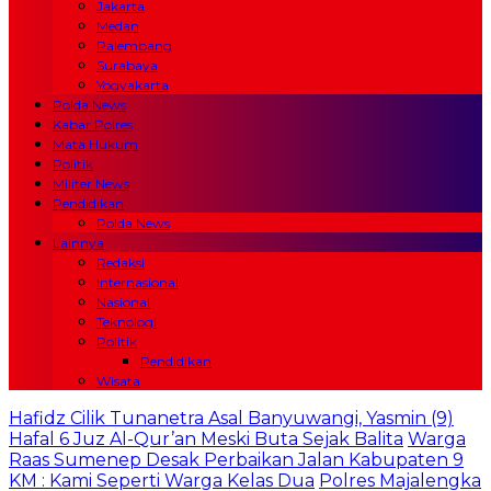
Jakarta
Medan
Palembang
Surabaya
Yogyakarta
Polda News
Kabar Polres
Mata Hukum
Politik
Militer News
Pendidikan
Polda News
Lainnya
Redaksi
Internasional
Nasional
Teknologi
Politik
Pendidikan
Wisata
Hafidz Cilik Tunanetra Asal Banyuwangi, Yasmin (9)
Hafal 6 Juz Al-Qur’an Meski Buta Sejak Balita
Warga
Raas Sumenep Desak Perbaikan Jalan Kabupaten 9
KM : Kami Seperti Warga Kelas Dua
Polres Majalengka