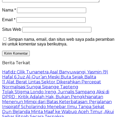
Nama
*
Email
*
Situs Web
Simpan nama, email, dan situs web saya pada peramban
ini untuk komentar saya berikutnya.
Berita Terkait
Hafidz Cilik Tunanetra Asal Banyuwangi, Yasmin (9)
Hafal 6 Juz Al-Qur’an Meski Buta Sejak Balita
11 Alat Berat Lintas Sektor Dikerahkan Percepat
Normalisasi Sungai Sipange Tapteng
Tolak Stigma Londo Ireng, Jurnalis Sampang Aksi di
DPRD : Kritik Adalah Hak, Bukan Pengkhianatan
Menenun Mimpi dari Batas Keterbatasan: Perjalanan
Inspiratif Scholarindo Menebar Ilmu Tanpa Sekat
Dun Belanda Minta Maaf ke Wabup Aceh Timur, Akui
Sebar Fitnah Secara Terpaksa