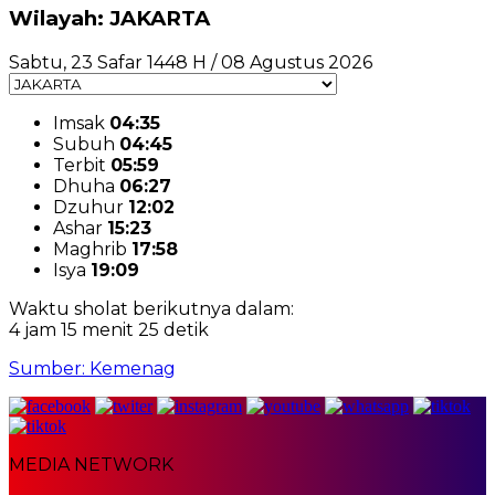
Wilayah: JAKARTA
Sabtu, 23 Safar 1448 H / 08 Agustus 2026
Imsak
04:35
Subuh
04:45
Terbit
05:59
Dhuha
06:27
Dzuhur
12:02
Ashar
15:23
Maghrib
17:58
Isya
19:09
Waktu sholat berikutnya dalam:
4 jam 15 menit 24 detik
Sumber: Kemenag
MEDIA NETWORK