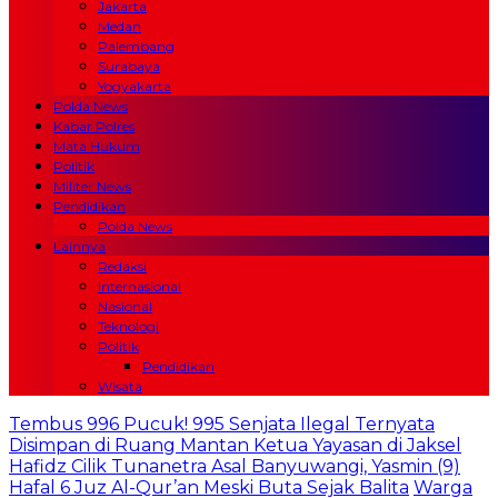
Jakarta
Medan
Palembang
Surabaya
Yogyakarta
Polda News
Kabar Polres
Mata Hukum
Politik
Militer News
Pendidikan
Polda News
Lainnya
Redaksi
Internasional
Nasional
Teknologi
Politik
Pendidikan
Wisata
Tembus 996 Pucuk! 995 Senjata Ilegal Ternyata
Disimpan di Ruang Mantan Ketua Yayasan di Jaksel
Hafidz Cilik Tunanetra Asal Banyuwangi, Yasmin (9)
Hafal 6 Juz Al-Qur’an Meski Buta Sejak Balita
Warga