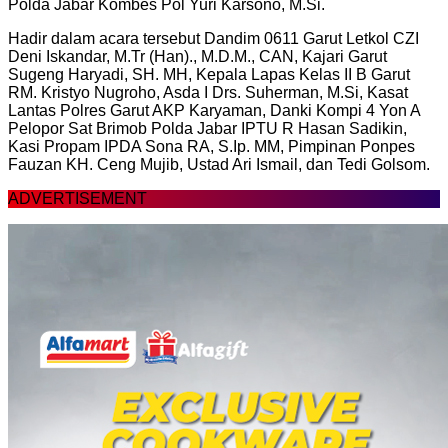
Polda Jabar Kombes Pol Yuri Karsono, M.Si.
Hadir dalam acara tersebut Dandim 0611 Garut Letkol CZI
Deni Iskandar, M.Tr (Han)., M.D.M., CAN, Kajari Garut
Sugeng Haryadi, SH. MH, Kepala Lapas Kelas II B Garut
RM. Kristyo Nugroho, Asda I Drs. Suherman, M.Si, Kasat
Lantas Polres Garut AKP Karyaman, Danki Kompi 4 Yon A
Pelopor Sat Brimob Polda Jabar IPTU R Hasan Sadikin,
Kasi Propam IPDA Sona RA, S.Ip. MM, Pimpinan Ponpes
Fauzan KH. Ceng Mujib, Ustad Ari Ismail, dan Tedi Golsom.
ADVERTISEMENT