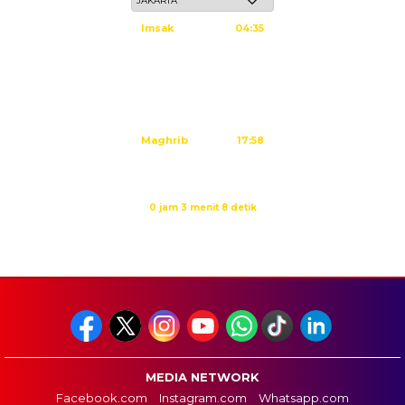
Imsak
04:35
Subuh
04:45
Dzuhur
12:02
Ashar
15:23
Maghrib
17:58
Isya
19:09
Waktu sholat berikutnya dalam:
0 jam 3 menit 7 detik
Sumber: Kemenag
MEDIA NETWORK
Facebook.com
Instagram.com
Whatsapp.com