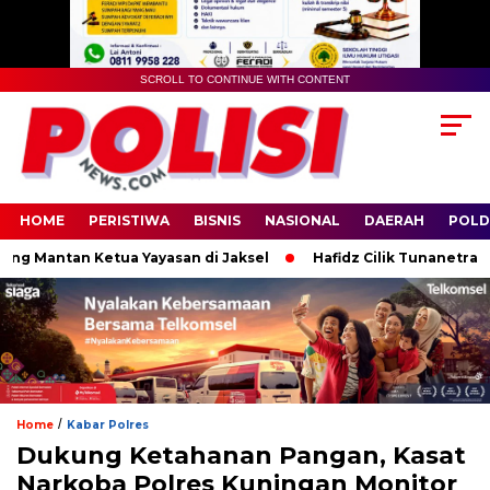
SCROLL TO CONTINUE WITH CONTENT
HOME
PERISTIWA
BISNIS
NASIONAL
DAERAH
POLD
Mantan Ketua Yayasan di Jaksel
Hafidz Cilik Tunanetra Asal B
/
Home
Kabar Polres
Dukung Ketahanan Pangan, Kasat
Narkoba Polres Kuningan Monitor