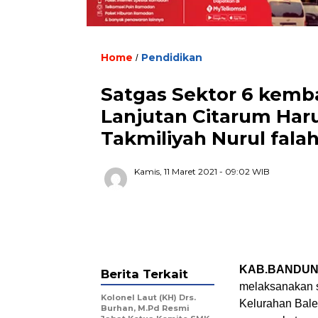
Home
Pendidikan
/
Satgas Sektor 6 kemba
Lanjutan Citarum Har
Takmiliyah Nurul fala
Kamis, 11 Maret 2021
- 09:02 WIB
KAB.BANDUNG
Berita Terkait
melaksanakan so
Kolonel Laut (KH) Drs.
Kelurahan Bal
Burhan, M.Pd Resmi