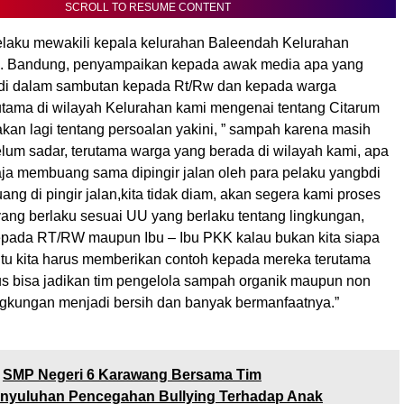
SCROLL TO RESUME CONTENT
elaku mewakili kepala kelurahan Baleendah Kelurahan
. Bandung, penyampaikan kepada awak media apa yang
adi dalam sambutan kepada Rt/Rw dan kepada warga
utama di wilayah Kelurahan kami mengenai tentang Citarum
kan lagi tentang persoalan yakini, ” sampah karena masih
lum sadar, terutama warga yang berada di wilayah kami, apa
aja membuang sama dipingir jalan oleh para pelaku yangbdi
g di pingir jalan,kita tidak diam, akan segera kami proses
ang berlaku sesuai UU yang berlaku tentang lingkungan,
kepada RT/RW maupun Ibu – Ibu PKK kalau bukan kita siapa
 itu kita harus memberikan contoh kepada mereka terutama
rus bisa jadikan tim pengelola sampah organik maupun non
ingkungan menjadi bersih dan banyak bermanfaatnya.”
SMP Negeri 6 Karawang Bersama Tim
enyuluhan Pencegahan Bullying Terhadap Anak