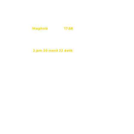
Subuh
04:45
Dzuhur
12:02
Ashar
15:23
Maghrib
17:58
Isya
19:09
Waktu sholat berikutnya dalam:
2 jam 30 menit 21 detik
Sumber: Kemenag