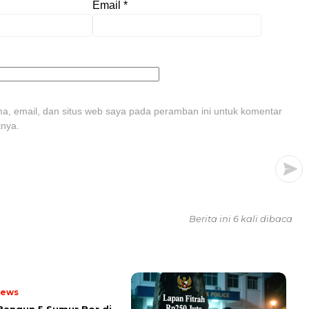
Email
*
, email, dan situs web saya pada peramban ini untuk komentar
tnya.
Berita ini 6 kali dibaca
News