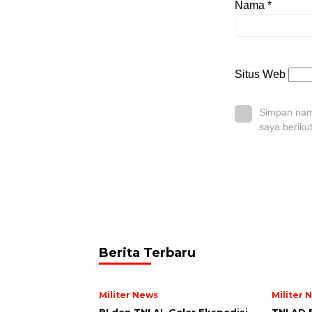
Nama
*
Situs Web
Simpan nama
saya beriku
Berita Terbaru
Militer News
Militer 