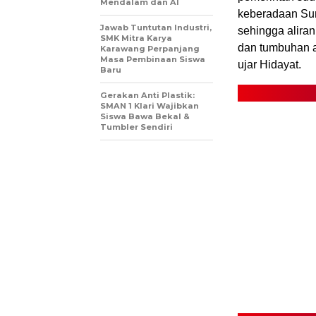
Mendalam dan AI
keberadaan Sun
Jawab Tuntutan Industri,
sehingga alira
SMK Mitra Karya
dan tumbuhan ak
Karawang Perpanjang
Masa Pembinaan Siswa
ujar Hidayat.
Baru
Gerakan Anti Plastik:
SMAN 1 Klari Wajibkan
Siswa Bawa Bekal &
Tumbler Sendiri