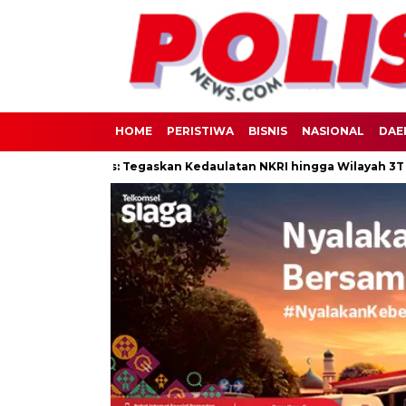
HOME
PERISTIWA
BISNIS
NASIONAL
DAE
i Pulau Raas: Tegaskan Kedaulatan NKRI hingga Wilayah 3T
La