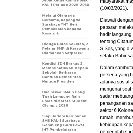
Jabat Ketua Komite SMK
masyarakat mas
KAL-1 Periode 2026-2030
(10/03/2021).
Melalui Olahraga
Diawali dengan
Bersama, Kapengda
Surabaya YHT Beri
paparan melaks
Pembekalan kepada
Kasatdik
hadir langsung
tentang Citaru
Diduga Bolos Sekolah, 2
S.Sos, yang di
Pelajar SMP di Karawang
Diamankan Satpol PP
selaku Babinsa
Kondisi SDN Brakas 2
Dalam sambuta
Memprihatinkan, Kepala
Sekolah Berharap
perserta yang 
Bantuan Pemerintah
Hingga Presiden
adanya sosiali
mengenai soal 
Dua Siswa SMA S Hang
sadar mebuang s
Tuah Lampung Raih
Emas di Karate Student
penanganan sa
Olympic 2026
sektor 6 Kolone
Siap Hadapi Perubahan,
rumah, membua
SMK KAL-1 Surabaya
kehidupan kepa
Gembleng Guru Lewat
IHT Pembelajaran
pemerintah su