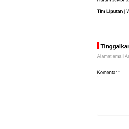
Tim Liputan
| 
Tinggalka
Alamat email An
Komentar
*