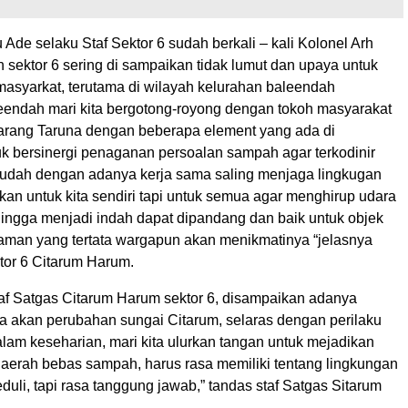
Ade selaku Staf Sektor 6 sudah berkali – kali Kolonel Arh
 sektor 6 sering di sampaikan tidak lumut dan upaya untuk
masyarkat, terutama di wilayah kelurahan baleendah
endah mari kita bergotong-royong dengan tokoh masyarakat
rang Taruna dengan beberapa element yang ada di
k bersinergi penaganan persoalan sampah agar terkodinir
udah dengan adanya kerja sama saling menjaga lingkugan
kan untuk kita sendiri tapi untuk semua agar menghirup udara
hingga menjadi indah dapat dipandang dan baik untuk objek
taman yang tertata wargapun akan menikmatinya “jelasnya
tor 6 Citarum Harum.
af Satgas Citarum Harum sektor 6, disampaikan adanya
 akan perubahan sungai Citarum, selaras dengan perilaku
lam keseharian, mari kita ulurkan tangan untuk mejadikan
daerah bebas sampah, harus rasa memiliki tentang lingkungan
uli, tapi rasa tanggung jawab,” tandas staf Satgas Sitarum
.