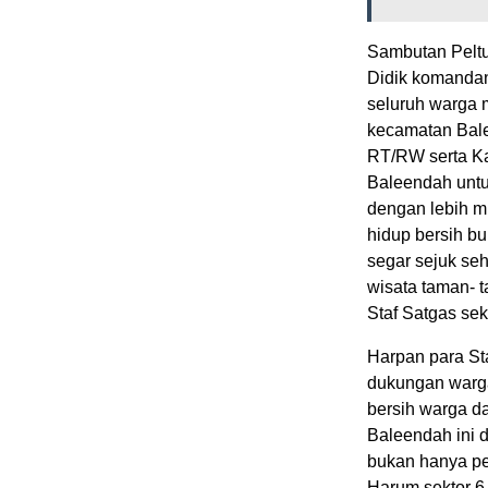
Sambutan Peltu 
Didik komandan
seluruh warga 
kecamatan Bale
RT/RW serta Ka
Baleendah untu
dengan lebih m
hidup bersih bu
segar sejuk se
wisata taman- 
Staf Satgas sek
Harpan para St
dukungan warga
bersih warga da
Baleendah ini 
bukan hanya ped
Harum sektor 6