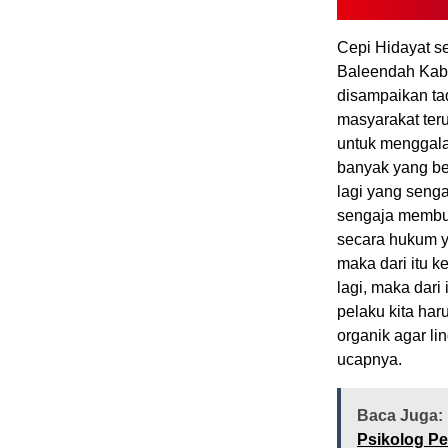
Cepi Hidayat s
Baleendah Kab
disampaikan t
masyarakat ter
untuk menggala
banyak yang be
lagi yang seng
sengaja membuan
secara hukum y
maka dari itu 
lagi, maka dari
pelaku kita ha
organik agar l
ucapnya.
Baca Juga:
Psikolog P