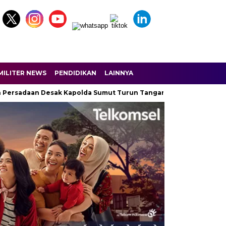
MILITER NEWS
PENDIDIKAN
LAINNYA
adaan Desak Kapolda Sumut Turun Tangan
Dobrak Narkoba di L