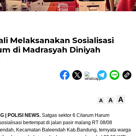
li Melaksanakan Sosialisasi
um di Madrasyah Diniyah
h
A
A
A
 | POLISI NEWS.
Satgas sektor 6 Citarum Harum
sialisasi bertempat di jalan pasir malang RT 08/08
eendah, Kecamatan Baleendah Kab.Bandung, ternyata warga