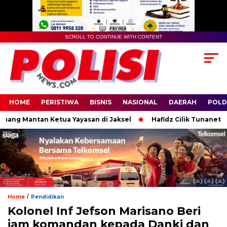
SCROLL TO CONTINUE WITH CONTENT
HOME
PERISTIWA
BISNIS
NASIONAL
DAERAH
POLD
ng Mantan Ketua Yayasan di Jaksel
Hafidz Cilik Tunanetra Asa
/
Home
Pendidikan
Kolonel Inf Jefson Marisano Beri
jam komandan kepada Danki dan