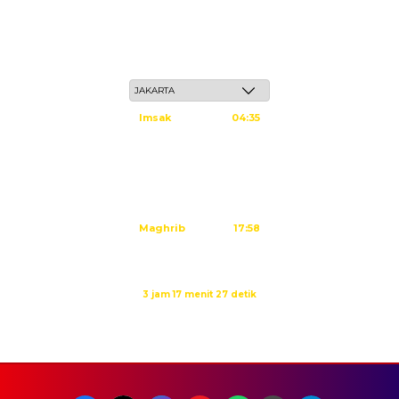
Jum'at, 22 Safar 1448 H / 07 Agustus 2026
Imsak
04:35
Subuh
04:45
Dzuhur
12:02
Ashar
15:23
Maghrib
17:58
Isya
19:09
Waktu sholat berikutnya dalam:
3 jam 17 menit 27 detik
Sumber: Kemenag