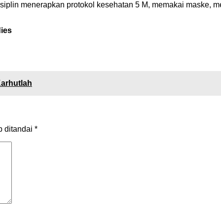
isiplin menerapkan protokol kesehatan 5 M, memakai maske, m
dies
Karhutlah
b ditandai
*