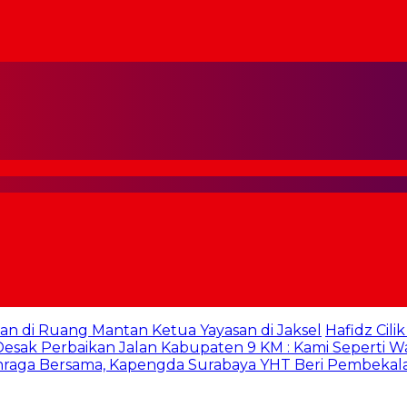
an di Ruang Mantan Ketua Yayasan di Jaksel
Hafidz Cili
sak Perbaikan Jalan Kabupaten 9 KM : Kami Seperti W
hraga Bersama, Kapengda Surabaya YHT Beri Pembekal