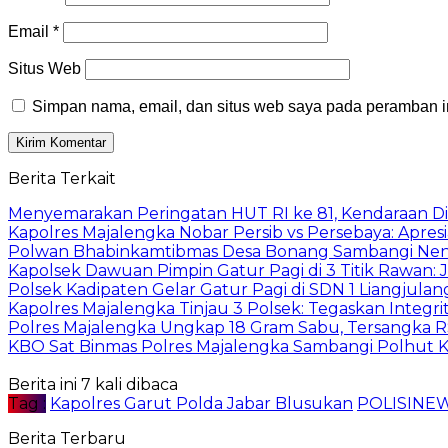
Email
*
Situs Web
Simpan nama, email, dan situs web saya pada peramban in
Berita Terkait
Menyemarakan Peringatan HUT RI ke 81, Kendaraan Di
Kapolres Majalengka Nobar Persib vs Persebaya: Apresi
Polwan Bhabinkamtibmas Desa Bonang Sambangi Nen
Kapolsek Dawuan Pimpin Gatur Pagi di 3 Titik Rawan: J
Polsek Kadipaten Gelar Gatur Pagi di SDN 1 Liangjulang
Kapolres Majalengka Tinjau 3 Polsek: Tegaskan Integrit
Polres Majalengka Ungkap 18 Gram Sabu, Tersangka R
KBO Sat Binmas Polres Majalengka Sambangi Polhut 
Berita ini 7 kali dibaca
Tag :
Kapolres Garut Polda Jabar Blusukan
POLISINE
Berita Terbaru