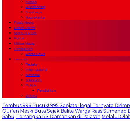
Medan
Palembang
Surabaya
Yogyakarta
Polda News
Kabar Polres
Mata Hukum
Politik
Militer News
Pendidikan
Polda News
Lainnya
Redaksi
Internasional
Nasional
Teknologi
Politik
Pendidikan
Wisata
Tembus 996 Pucuk! 995 Senjata Ilegal Ternyata Disimp
Qur’an Meski Buta Sejak Balita
Warga Raas Sumenep De
Sabu, Tersangka RS Diamankan di Palasah
Melalui Ola