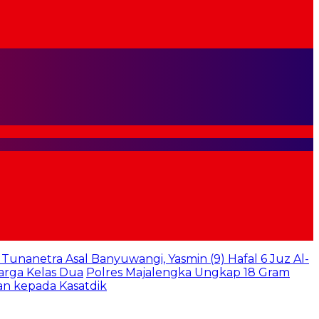
k Tunanetra Asal Banyuwangi, Yasmin (9) Hafal 6 Juz Al-
arga Kelas Dua
Polres Majalengka Ungkap 18 Gram
an kepada Kasatdik