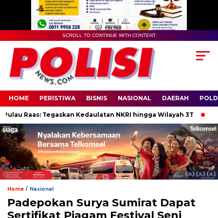
SCROLL TO CONTINUE WITH CONTENT
HOME
PERISTIWA
BISNIS
NASIONAL
DAERAH
POLD
lau Raas: Tegaskan Kedaulatan NKRI hingga Wilayah 3T
Lapora
/
Home
Nasional
Padepokan Surya Sumirat Dapat
Sertifikat Piagam Festival Seni