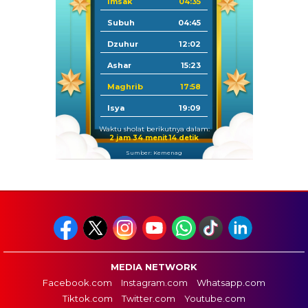
Imsak
04:35
Subuh
04:45
Dzuhur
12:02
Ashar
15:23
Maghrib
17:58
Isya
19:09
Waktu sholat berikutnya dalam:
2 jam 34 menit 13 detik
Sumber: Kemenag
MEDIA NETWORK
Facebook.com
Instagram.com
Whatsapp.com
Tiktok.com
Twitter.com
Youtube.com