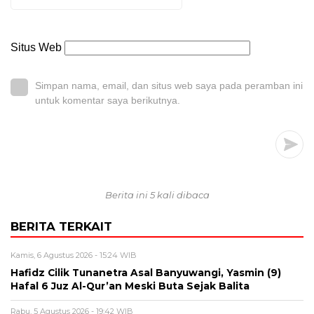
Situs Web
Simpan nama, email, dan situs web saya pada peramban ini
untuk komentar saya berikutnya.
Berita ini 5 kali dibaca
BERITA TERKAIT
Kamis, 6 Agustus 2026 - 15:24 WIB
Hafidz Cilik Tunanetra Asal Banyuwangi, Yasmin (9)
Hafal 6 Juz Al-Qur’an Meski Buta Sejak Balita
Rabu, 5 Agustus 2026 - 19:42 WIB