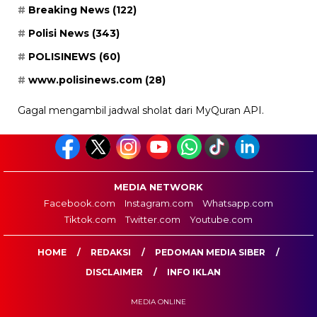
Breaking News
(122)
Polisi News
(343)
POLISINEWS
(60)
www.polisinews.com
(28)
Gagal mengambil jadwal sholat dari MyQuran API.
MEDIA NETWORK
Facebook.com
Instagram.com
Whatsapp.com
Tiktok.com
Twitter.com
Youtube.com
HOME
REDAKSI
PEDOMAN MEDIA SIBER
DISCLAIMER
INFO IKLAN
MEDIA ONLINE