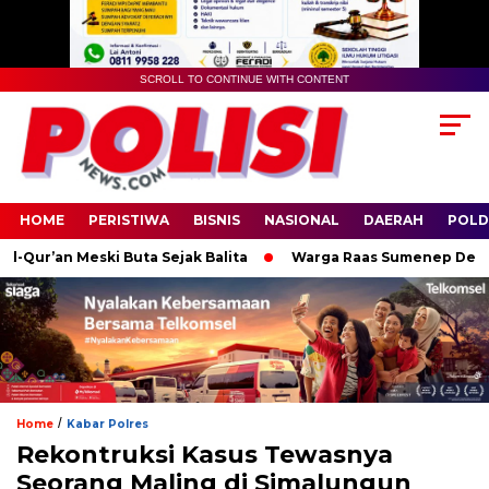
SCROLL TO CONTINUE WITH CONTENT
HOME
PERISTIWA
BISNIS
NASIONAL
DAERAH
POLD
ur’an Meski Buta Sejak Balita
Warga Raas Sumenep Desak Perb
/
Home
Kabar Polres
Rekontruksi Kasus Tewasnya
Seorang Maling di Simalungun