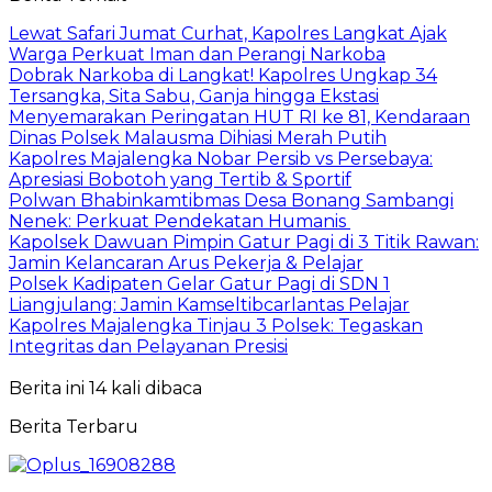
Lewat Safari Jumat Curhat, Kapolres Langkat Ajak
Warga Perkuat Iman dan Perangi Narkoba
Dobrak Narkoba di Langkat! Kapolres Ungkap 34
Tersangka, Sita Sabu, Ganja hingga Ekstasi
Menyemarakan Peringatan HUT RI ke 81, Kendaraan
Dinas Polsek Malausma Dihiasi Merah Putih
Kapolres Majalengka Nobar Persib vs Persebaya:
Apresiasi Bobotoh yang Tertib & Sportif
Polwan Bhabinkamtibmas Desa Bonang Sambangi
Nenek: Perkuat Pendekatan Humanis
Kapolsek Dawuan Pimpin Gatur Pagi di 3 Titik Rawan:
Jamin Kelancaran Arus Pekerja & Pelajar
Polsek Kadipaten Gelar Gatur Pagi di SDN 1
Liangjulang: Jamin Kamseltibcarlantas Pelajar
Kapolres Majalengka Tinjau 3 Polsek: Tegaskan
Integritas dan Pelayanan Presisi
Berita ini 14 kali dibaca
Berita Terbaru