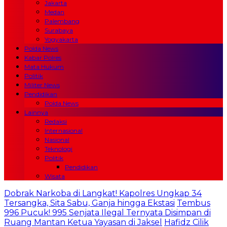
Jakarta
Medan
Palembang
Surabaya
Yogyakarta
Polda News
Kabar Polres
Mata Hukum
Politik
Militer News
Pendidikan
Polda News
Lainnya
Redaksi
Internasional
Nasional
Teknologi
Politik
Pendidikan
Wisata
Dobrak Narkoba di Langkat! Kapolres Ungkap 34
Tersangka, Sita Sabu, Ganja hingga Ekstasi
Tembus
996 Pucuk! 995 Senjata Ilegal Ternyata Disimpan di
Ruang Mantan Ketua Yayasan di Jaksel
Hafidz Cilik