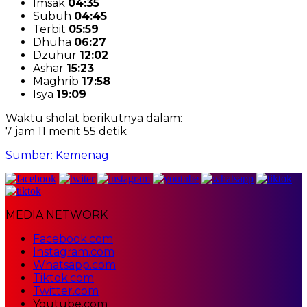
Imsak
04:35
Subuh
04:45
Terbit
05:59
Dhuha
06:27
Dzuhur
12:02
Ashar
15:23
Maghrib
17:58
Isya
19:09
Waktu sholat berikutnya dalam:
7 jam 11 menit 55 detik
Sumber: Kemenag
MEDIA NETWORK
Facebook.com
Instagram.com
Whatsapp.com
Tiktok.com
Twitter.com
Youtube.com