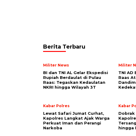
Berita Terbaru
Militer News
Militer 
BI dan TNI AL Gelar Ekspedisi
TNI AD 
Rupiah Berdaulat di Pulau
Raas Ata
Raas: Tegaskan Kedaulatan
Dandim
NKRI hingga Wilayah 3T
Kedeka
Kabar Polres
Kabar Po
Lewat Safari Jumat Curhat,
Dobrak 
Kapolres Langkat Ajak Warga
Kapolr
Perkuat Iman dan Perangi
Tersang
Narkoba
hingga 