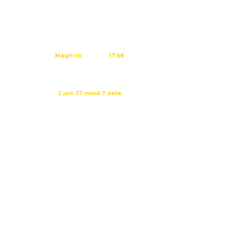
Subuh
04:45
Dzuhur
12:02
Ashar
15:23
Maghrib
17:58
Isya
19:09
Waktu sholat berikutnya dalam:
2 jam 37 menit 6 detik
Sumber: Kemenag