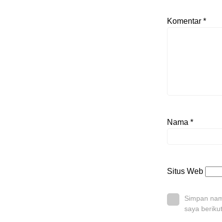
Komentar
*
Nama
*
Situs Web
Simpan nama
saya beriku