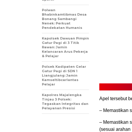
Polwan
Bhabinkamtibmas Desa
Bonang Sambangi
Nenek: Perkuat
Pendekatan Humanis
Kapolsek Dawuan Pimpin
Gatur Pagi di 3 Titik
Rawan: Jamin
Kelancaran Arus Pekerja
& Pelajar
Polsek Kadipaten Gelar
Gatur Pagi di SDN 1
Liangjulang: Jamin
Kamseltibcarlantas
Pelajar
Kapolres Majalengka
Apel tersebut b
Tinjau 3 Polsek:
Tegaskan Integritas dan
Pelayanan Presisi
– Memastikan se
– Memastikan s
(sesuai arahan 