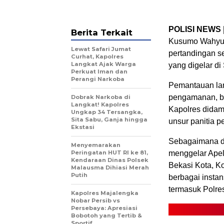
POLISI NEWS 
Berita Terkait
Kusumo Wahyu B
Lewat Safari Jumat
pertandingan s
Curhat, Kapolres
Langkat Ajak Warga
yang digelar di
Perkuat Iman dan
Perangi Narkoba
Pemantauan lan
pengamanan, bai
Dobrak Narkoba di
Langkat! Kapolres
Kapolres didam
Ungkap 34 Tersangka,
Sita Sabu, Ganja hingga
unsur panitia p
Ekstasi
Sebagaimana di
Menyemarakan
Peringatan HUT RI ke 81,
menggelar Apel
Kendaraan Dinas Polsek
Bekasi Kota, Ko
Malausma Dihiasi Merah
Putih
berbagai insta
termasuk Polres
Kapolres Majalengka
Nobar Persib vs
Persebaya: Apresiasi
Bobotoh yang Tertib &
Sportif