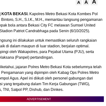
A
A
A
| KOTA BEKASI.
Kapolres Metro Bekasi Kota Kombes Pol
intoro, S.H., S.I.K., M.H., memantau langsung pengamanan
epak bola antara Bekasi City FC melawan Sumsel United
 Stadion Patriot Candrabhaga pada Senin (6/10/2025).
gsung ini dilakukan untuk memastikan seluruh rangkaian
k di dalam maupun di luar stadion, berjalan optimal.
pingi oleh Wakapolres, para Pejabat Utama (PJU), serta
elaksana (Panpel) pertandingan.
ketahui, jajaran Polres Metro Bekasi Kota sebelumnya telah
 Pengamanan yang dipimpin oleh Kabag Ops Polres Metro
mpol Agus. Apel ini diikuti oleh personel gabungan dari
nsi yang tergabung dalam Tim Kerja Gabungan (TWG),
, TNI, Satpol PP, Dishub, dan Dinkes.
ADVERTISEMENT