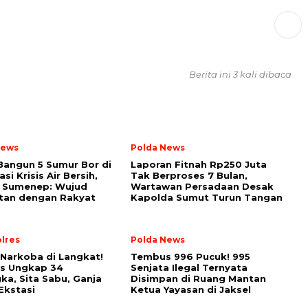
Berita ini 3 kali dibaca
News
Polda News
Bangun 5 Sumur Bor di
Laporan Fitnah Rp250 Juta
si Krisis Air Bersih,
Tak Berproses 7 Bulan,
 Sumenep: Wujud
Wartawan Persadaan Desak
tan dengan Rakyat
Kapolda Sumut Turun Tangan
lres
Polda News
Narkoba di Langkat!
Tembus 996 Pucuk! 995
es Ungkap 34
Senjata Ilegal Ternyata
ka, Sita Sabu, Ganja
Disimpan di Ruang Mantan
Ekstasi
Ketua Yayasan di Jaksel