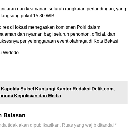
ancaran dan keamanan seluruh rangkaian pertandingan, yang
rlangsung pukul 15.30 WIB.
lres di lokasi menegaskan komitmen Polri dalam
a aman dan nyaman bagi seluruh penonton, official, dan
uksesnya penyelenggaraan event olahraga di Kota Bekasi.
yu Widodo
Kapolda Sulsel Kunjungi Kantor Redaksi Detik.com,
orasi Kepolisian dan Media
n Balasan
da tidak akan dipublikasikan.
Ruas yang wajib ditandai
*