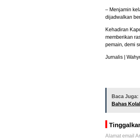
– Menjamin kel
dijadwalkan be
Kehadiran Kapo
memberikan ras
pemain, demi s
Jurnalis | Wah
Baca Juga:
Bahas Kolab
Tinggalka
Alamat email An