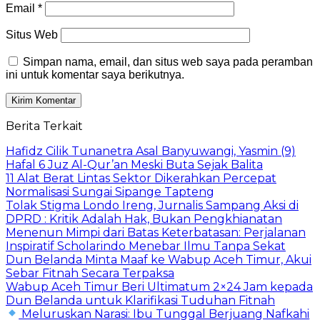
Email
*
Situs Web
Simpan nama, email, dan situs web saya pada peramban
ini untuk komentar saya berikutnya.
Berita Terkait
Hafidz Cilik Tunanetra Asal Banyuwangi, Yasmin (9)
Hafal 6 Juz Al-Qur’an Meski Buta Sejak Balita
11 Alat Berat Lintas Sektor Dikerahkan Percepat
Normalisasi Sungai Sipange Tapteng
Tolak Stigma Londo Ireng, Jurnalis Sampang Aksi di
DPRD : Kritik Adalah Hak, Bukan Pengkhianatan
Menenun Mimpi dari Batas Keterbatasan: Perjalanan
Inspiratif Scholarindo Menebar Ilmu Tanpa Sekat
Dun Belanda Minta Maaf ke Wabup Aceh Timur, Akui
Sebar Fitnah Secara Terpaksa
Wabup Aceh Timur Beri Ultimatum 2×24 Jam kepada
Dun Belanda untuk Klarifikasi Tuduhan Fitnah
Meluruskan Narasi: Ibu Tunggal Berjuang Nafkahi