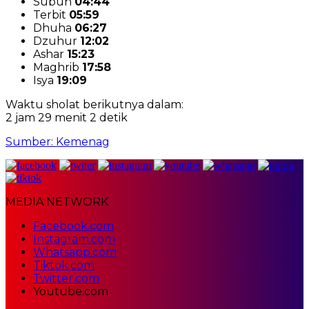
Subuh
04:44
Terbit
05:59
Dhuha
06:27
Dzuhur
12:02
Ashar
15:23
Maghrib
17:58
Isya
19:09
Waktu sholat berikutnya dalam:
2 jam 29 menit 1 detik
Sumber: Kemenag
MEDIA NETWORK
Facebook.com
Instagram.com
Whatsapp.com
Tiktok.com
Twitter.com
Youtube.com