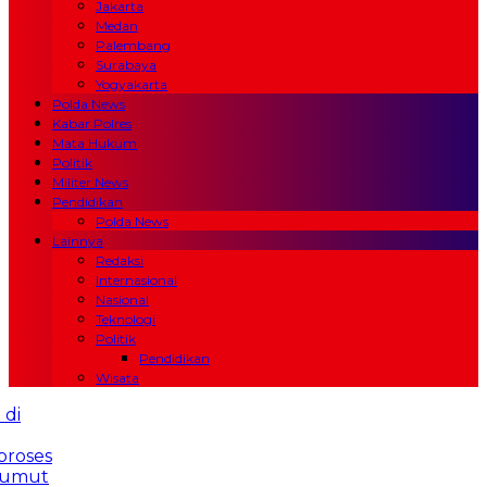
Jakarta
Medan
Palembang
Surabaya
Yogyakarta
Polda News
Kabar Polres
Mata Hukum
Politik
Militer News
Pendidikan
Polda News
Lainnya
Redaksi
Internasional
Nasional
Teknologi
Politik
Pendidikan
Wisata
BI dan TNI AL Gelar Ekspedisi Rupiah Berdaulat di
Pulau Raas: Tegaskan Kedaulatan NKRI hingga
Wilayah 3T
Laporan Fitnah Rp250 Juta Tak Berproses
7 Bulan, Wartawan Persadaan Desak Kapolda Sumut