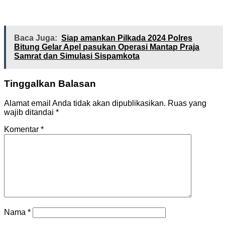
Baca Juga:
Siap amankan Pilkada 2024 Polres
Bitung Gelar Apel pasukan Operasi Mantap Praja
Samrat dan Simulasi Sispamkota
Tinggalkan Balasan
Alamat email Anda tidak akan dipublikasikan.
Ruas yang
wajib ditandai
*
Komentar
*
Nama
*