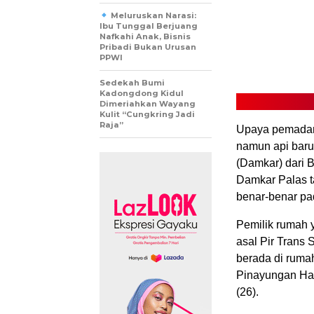
Meluruskan Narasi:
Ibu Tunggal Berjuang
Nafkahi Anak, Bisnis
Pribadi Bukan Urusan
PPWI
Sedekah Bumi
Kadongdong Kidul
Dimeriahkan Wayang
Kulit “Cungkring Jadi
Raja”
Upaya pemadam
namun api baru
(Damkar) dari B
Damkar Palas t
benar-benar p
Pemilik rumah 
asal Pir Trans 
berada di rumah
Pinayungan Has
(26).