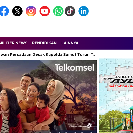
MILITER NEWS
PENDIDIKAN
LAINNYA
sadaan Desak Kapolda Sumut Turun Tangan
Dobrak Narkoba di