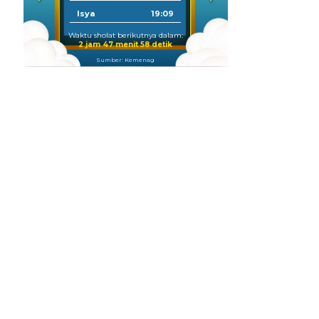
Isya
19:09
Waktu sholat berikutnya dalam:
2 jam 47 menit 57 detik
Sumber: Kemenag