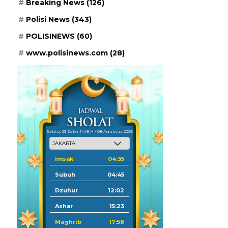
Breaking News
(126)
Polisi News
(343)
POLISINEWS
(60)
www.polisinews.com
(28)
Sabtu, 23 Safar 1448 H / 08 Agustus 2026
Imsak
04:35
Subuh
04:45
Dzuhur
12:02
Ashar
15:23
Maghrib
17:58