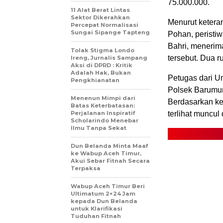
75.000.000.
11 Alat Berat Lintas
Sektor Dikerahkan
Menurut ketera
Percepat Normalisasi
Sungai Sipange Tapteng
Pohan, peristiw
Bahri, menerima
Tolak Stigma Londo
tersebut. Dua r
Ireng, Jurnalis Sampang
Aksi di DPRD : Kritik
Adalah Hak, Bukan
Petugas dari Un
Pengkhianatan
Polsek Barumun
Menenun Mimpi dari
Berdasarkan ke
Batas Keterbatasan:
Perjalanan Inspiratif
terlihat muncul
Scholarindo Menebar
Ilmu Tanpa Sekat
Dun Belanda Minta Maaf
ke Wabup Aceh Timur,
Akui Sebar Fitnah Secara
Terpaksa
Wabup Aceh Timur Beri
Ultimatum 2×24 Jam
kepada Dun Belanda
untuk Klarifikasi
Tuduhan Fitnah