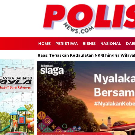
HOME
PERISTIWA
BISNIS
NASIONAL
DAE
 di Pulau Raas: Tegaskan Kedaulatan NKRI hingga Wilayah 3T