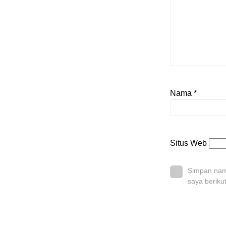
Nama
*
Situs Web
Simpan nama
saya beriku