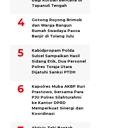
bagi Korban Bencana di
Tapanuli Tengah
Gotong Royong Brimob
dan Warga Bangun
Rumah Swadaya Pasca
Banjir di Tolang Julu
Kabidpropam Polda
Sulsel Sampaikan Hasil
Sidang Etik, Dua Personel
Polres Toraja Utara
Dijatuhi Sanksi PTDH
Kapolres Muba AKBP Ruri
Prastowo, bersama Para
PJU Polres Silahturahmi
ke Kantor DPRD
Memperkuat Sinergi dan
Koordinasi
Aktivis Zeki Bantah