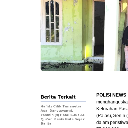
POLISI NEWS
Berita Terkait
menghanguskan 
Hafidz Cilik Tunanetra
Kelurahan Pas
Asal Banyuwangi,
Yasmin (9) Hafal 6 Juz Al-
(Palas), Senin 
Qur’an Meski Buta Sejak
dalam peristiwa
Balita