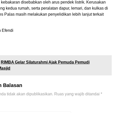
 kebakaran disebabkan oleh arus pendek listrik. Kerusakan
eng kedua rumah, serta peralatan dapur, lemari, dan kulkas di
s Palas masih melakukan penyelidikan lebih lanjut terkait
n Efendi
RIMBA Gelar Silaturahmi Ajak Pemuda Pemudi
asjid
n Balasan
da tidak akan dipublikasikan.
Ruas yang wajib ditandai
*