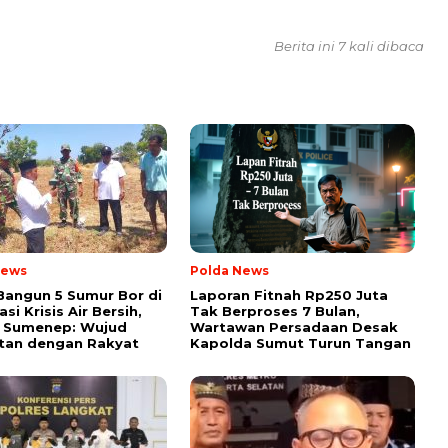
Berita ini 7 kali dibaca
News
Polda News
Bangun 5 Sumur Bor di
Laporan Fitnah Rp250 Juta
si Krisis Air Bersih,
Tak Berproses 7 Bulan,
 Sumenep: Wujud
Wartawan Persadaan Desak
tan dengan Rakyat
Kapolda Sumut Turun Tangan