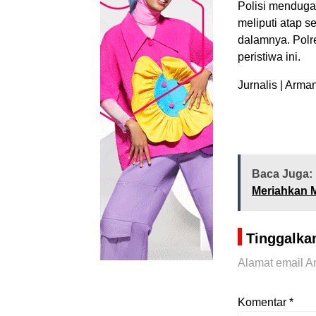
Polisi menduga
meliputi atap s
dalamnya. Polre
peristiwa ini.
Jurnalis | Arma
Baca Juga:
Meriahkan M
Tinggalka
Alamat email An
Komentar
*