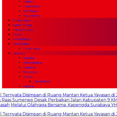
Medan
Palembang
Surabaya
Yogyakarta
Polda News
Kabar Polres
Mata Hukum
Politik
Militer News
Pendidikan
Polda News
Lainnya
Redaksi
Internasional
Nasional
Teknologi
Politik
Pendidikan
Wisata
yata Disimpan di Ruang Mantan Ketua Yayasan di Jaksel
Sumenep Desak Perbaikan Jalan Kabupaten 9 KM : Kami
Melalui Olahraga Bersama, Kapengda Surabaya YHT Ber
yata Disimpan di Ruang Mantan Ketua Yayasan di Jaksel