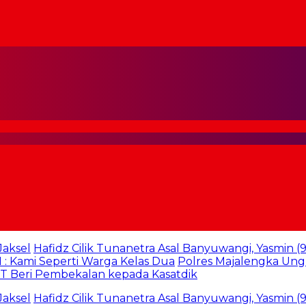
Hafidz Cilik Tunanetra Asal Banyuwangi, Yasmin (9) Hafal
 Seperti Warga Kelas Dua
Polres Majalengka Ungkap 1
i Pembekalan kepada Kasatdik
Hafidz Cilik Tunanetra Asal Banyuwangi, Yasmin (9) Hafal