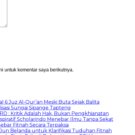
i untuk komentar saya berikutnya.
al 6 Juz Al-Qur’an Meski Buta Sejak Balita
lisasi Sungai Sipange Tapteng
PRD : Kritik Adalah Hak, Bukan Pengkhianatan
spiratif Scholarindo Menebar Ilmu Tanpa Sekat
ebar Fitnah Secara Terpaksa
un Belanda untuk Klarifikasi Tuduhan Fitnah