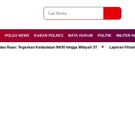
RAH
POLDA NEWS
KABAR POLRES
MATA HUKUM
POLITIK
lat di Pulau Raas: Tegaskan Kedaulatan NKRI hingga Wilayah 3T