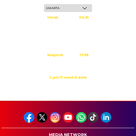
Jum'at, 22 Safar 1448 H / 07 Agustus 2026
Imsak
04:35
Subuh
04:45
Dzuhur
12:02
Ashar
15:23
Maghrib
17:58
Isya
19:09
Waktu sholat berikutnya dalam:
2 jam 17 menit 14 detik
Sumber: Kemenag
MEDIA NETWORK