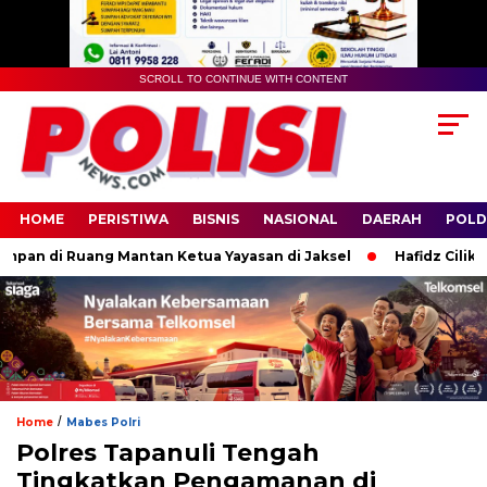
SCROLL TO CONTINUE WITH CONTENT
HOME
PERISTIWA
BISNIS
NASIONAL
DAERAH
POLD
an di Ruang Mantan Ketua Yayasan di Jaksel
Hafidz Cilik Tun
/
Home
Mabes Polri
Polres Tapanuli Tengah
Tingkatkan Pengamanan di